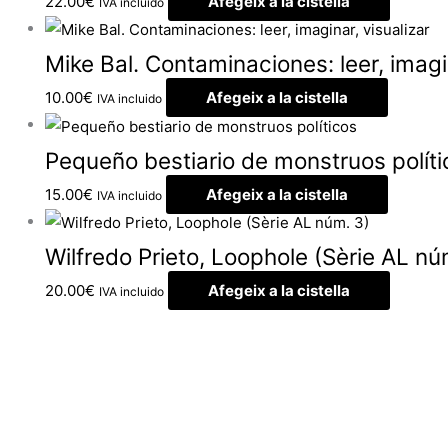
22.00
€
Afegeix a la cistella
IVA incluido
Mike Bal. Contaminaciones: leer, imagin
10.00
€
Afegeix a la cistella
IVA incluido
Pequeño bestiario de monstruos políti
15.00
€
Afegeix a la cistella
IVA incluido
Wilfredo Prieto, Loophole (Sèrie AL nú
20.00
€
Afegeix a la cistella
IVA incluido