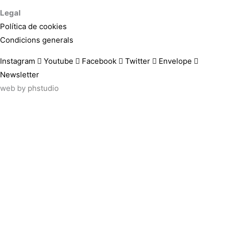
Legal
Política de cookies
Condicions generals
Instagram
Youtube
Facebook
Twitter
Envelope
Newsletter
web by
phstudio
Suscríbete al newsletter ArtsLibris
SUSCRIBIR
ArtsLibris in English
will be available shortly