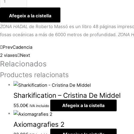
Afegeix a la cistella
ZONA HADAL
de Roberto Massó es un libro 48 páginas impreso 
fosas oceánicas a más de 6000 metros de profundidad.
ZONA 
Prev
Cadencia
2 viaxes
Next
Relacionados
Productes relacionats
Sharkification – Cristina De Middel
55.00
€
Afegeix a la cistella
IVA incluido
Axiomagrafies 2