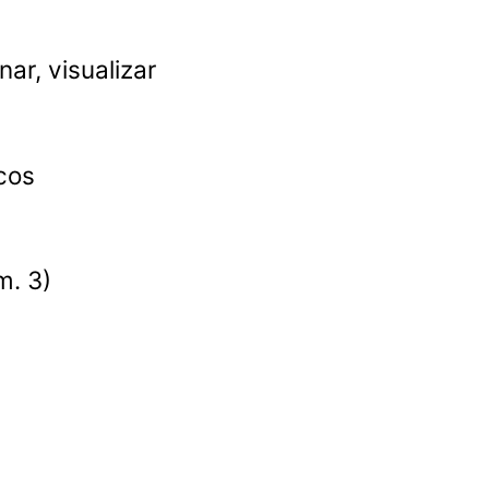
ar, visualizar
cos
m. 3)