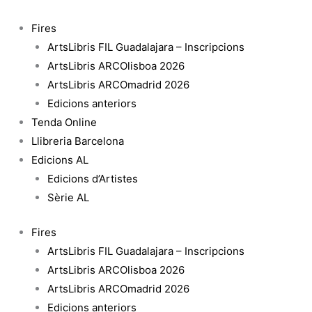
Vés
quantitat
al
de
Fires
contingut
Zona
ArtsLibris FIL Guadalajara – Inscripcions
Hadal
ArtsLibris ARCOlisboa 2026
ArtsLibris ARCOmadrid 2026
Edicions anteriors
Tenda Online
Llibreria Barcelona
Edicions AL
Edicions d’Artistes
Sèrie AL
Fires
ArtsLibris FIL Guadalajara – Inscripcions
ArtsLibris ARCOlisboa 2026
ArtsLibris ARCOmadrid 2026
Edicions anteriors