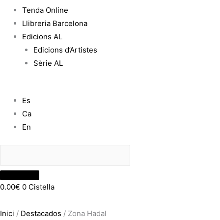
Tenda Online
Llibreria Barcelona
Edicions AL
Edicions d’Artistes
Sèrie AL
Es
Ca
En
0.00
€
0
Cistella
Inici
/
Destacados
/ Zona Hadal