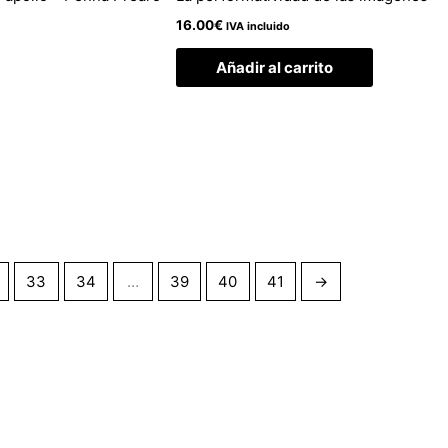
16.00
€
IVA incluido
Añadir al carrito
33
34
…
39
40
41
→