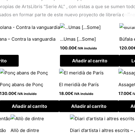
opias de ArtsLibris “Serie AL” , con vistas a que se sumen todos
sados en formar parte de este nuevo proyecto de librería online
ana – Contra la vanguardia
…Umas […Some]
Búfala 
100.00
€
120.00
IVA incluido
rito
Añadir al carrito
L
Ponç abans de Ponç
El meridià de París
Assaget
130.00
€
18.00
€
17.00
€
IVA incluido
IVA incluido
I
Añadir al carrito
Añadir al carrito
Añ
tão
Allò de dintre
Diari d’artista i altres escrits 