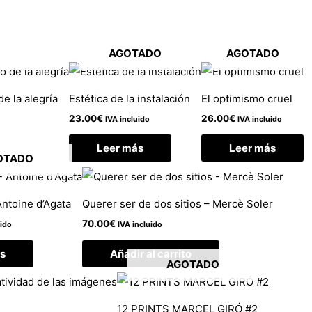
AGOTADO
AGOTADO
de la alegría
Estética de la instalación
El optimismo cruel
23.00
€
26.00
€
IVA incluido
IVA incluido
Leer más
Leer más
OTADO
Antoine d’Agata
Querer ser de dos sitios – Mercè Soler
70.00
€
uido
IVA incluido
s
Añadir al carrito
AGOTADO
12 PRINTS MARCEL GIRÓ #2