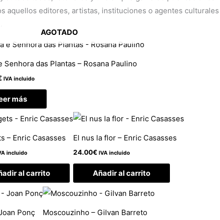
 aquellos editores, artistas, instituciones o agentes culturales
.
AGOTADO
e Senhora das Plantas – Rosana Paulino
€
IVA incluido
eer más
s – Enric Casasses
El nus la flor – Enric Casasses
24.00
€
VA incluido
IVA incluido
adir al carrito
Añadir al carrito
– Joan Ponç
Moscouzinho – Gilvan Barreto