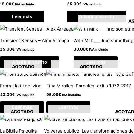
15.00
€
25.00
€
IVA incluido
IVA incluido
Leer más
Añadir al carrito
A
Transient Senses – Alex Arteaga
With Milk ___ find somethin
25.00
€
30.00
€
IVA incluido
IVA incluido
Añadir al carrito
Leer más
AGOTADO
AGOTADO
From static oblivion
Fina Miralles. Paraules fèrtils 1972-2017
43.00
€
95.00
€
IVA incluido
IVA incluido
Leer más
Leer más
AGOTADO
AGOTA
La Biblia Psíquika
Volverse público. Las transformaciones de