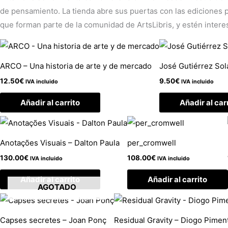
de pensamiento. La tienda abre sus puertas con las ediciones pr
que forman parte de la comunidad de ArtsLibris, y estén intere
ARCO – Una historia de arte y de mercado
José Gutiérrez Sol
12.50
€
9.50
€
IVA incluido
IVA incluido
Añadir al carrito
Añadir al car
Anotações Visuais – Dalton Paula
per_cromwell
130.00
€
108.00
€
IVA incluido
IVA incluido
Añadir al carrito
Añadir al carrito
AGOTADO
Capses secretes – Joan Ponç
Residual Gravity – Diogo Pimen