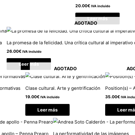
20.00
€
IVA incluido
Leer más
AGOTADO
a
La promesa de la felicidad. Una crítica cultural al imperativo 
26.00
€
IVA incluido
Leer más
AGOTADO
AG
formativas
Clase cultural. Arte y gentrificación
Position(s) – 
19.00
€
35.00
€
IVA incluido
IVA incl
Leer más
Leer má
 apollo – Penna Prearo
La performatividad de las imágenes