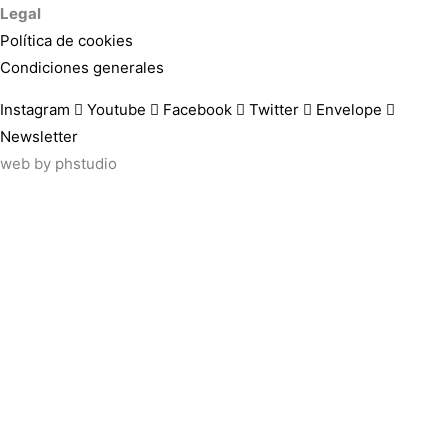
Legal
Política de cookies
Condiciones generales
Instagram
Youtube
Facebook
Twitter
Envelope
Newsletter
web by
phstudio
Suscríbete al newsletter ArtsLibris
SUSCRIBIR
ArtsLibris in English
will be available shortly