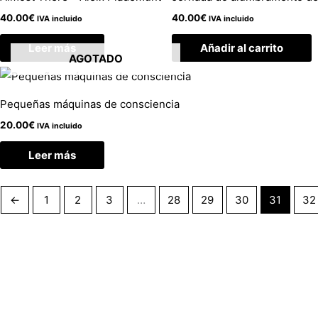
40.00
€
40.00
€
IVA incluido
IVA incluido
Leer más
Añadir al carrito
AGOTADO
Pequeñas máquinas de consciencia
20.00
€
IVA incluido
Leer más
←
1
2
3
…
28
29
30
31
32