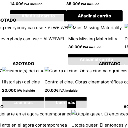
14.00
€
35.00
€
IVA incluido
IVA incluido
Añadir al carrito
Añadir al carrito
GOTADO
g everybody can use – AI WEIWEI
Mies Missing Materiality
D
30.00
€
1
IVA incluido
Añadir al carrito
AGOTADO
AGOTADO
Historia(s) del cine
Contra el cine. Obras cinematográficas 
20.00
€
20.00
€
IVA incluido
IVA incluido
Leer más
Leer más
DO
A
l arte en el agora contemporanea
Utopía queer. El entonces y 