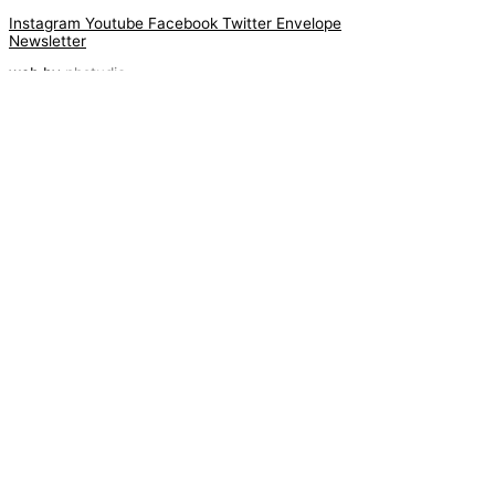
Instagram
Youtube
Facebook
Twitter
Envelope
Newsletter
web by
phstudio
Suscríbete al newsletter ArtsLibris
SUSCRIBIR
ArtsLibris in English
will be available shortly
Els continguts de ArtsLibris en català
estaran disponibles en breu
Utilizamos cookies propias y de
terceros para analizar el uso que haces