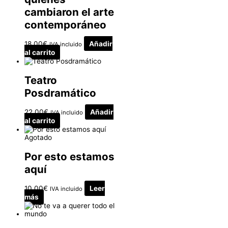
cambiaron el arte
contemporáneo
18.00
€
Añadir
IVA incluido
al carrito
Teatro
Posdramático
22.00
€
Añadir
IVA incluido
al carrito
Agotado
Por esto estamos
aquí
10.00
€
Leer
IVA incluido
más