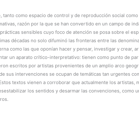
te, tanto como espacio de control y de reproducción social com
rmativas, razón por la que se han convertido en un campo de in
 prácticas sensibles cuyo foco de atención se posa sobre el espa
timas décadas no solo difuminó las fronteras entre las denomin
erna como las que oponían hacer y pensar, investigar y crear, a
ntar un aparato crítico-interpretativo: tienen como punto de pa
eron escritos por artistas provenientes de un amplio arco geogr
o de sus intervenciones se ocupan de temáticas tan urgentes com
stos textos vienen a corroborar que actualmente los artistas, 
estabilizar los sentidos y desarmar las convenciones, como una
ros.