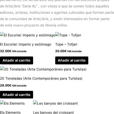
de ArtsLibris “Serie AL” , con vistas a que se sumen todos aquellos
editores, artistas, instituciones o agentes culturales que forman parte
de la comunidad de ArtsLibris, y estén interesados en formar parte
de este nuevo proyecto de librería online.
El Escorial: Imperio y estómago
Tope – Tofjan
32.00
€
20.00
€
IVA incluido
IVA incluido
Añadir al carrito
Añadir al carrito
20 Toneladas (Arte Contemporáneo para Turistas)
28.00
€
IVA incluido
Añadir al carrito
Els Elements
Les banyes del croissant