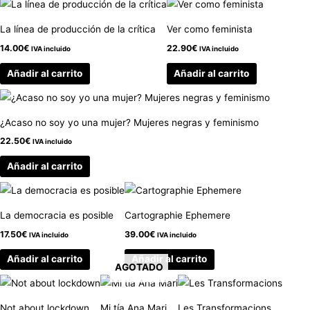
La línea de producción de la crítica
Ver como feminista
14.00
€
22.90
€
IVA incluido
IVA incluido
Añadir al carrito
Añadir al carrito
¿Acaso no soy yo una mujer? Mujeres negras y feminismo
22.50
€
IVA incluido
Añadir al carrito
La democracia es posible
Cartographie Ephemere
17.50
€
39.00
€
IVA incluido
IVA incluido
Añadir al carrito
Añadir al carrito
AGOTADO
Not about lockdown
Mi tía Ana Mari
Les Transformacions