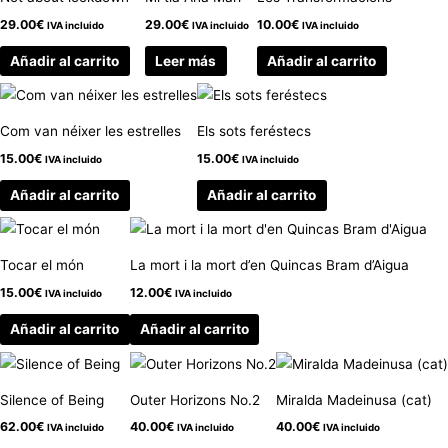
29.00
€
29.00
€
10.00
€
IVA incluido
IVA incluido
IVA incluido
Añadir al carrito
Leer más
Añadir al carrito
Com van néixer les estrelles
Els sots feréstecs
15.00
€
15.00
€
IVA incluido
IVA incluido
Añadir al carrito
Añadir al carrito
Tocar el món
La mort i la mort d’en Quincas Bram d’Aigua
15.00
€
12.00
€
IVA incluido
IVA incluido
Añadir al carrito
Añadir al carrito
Silence of Being
Outer Horizons No.2
Miralda Madeinusa (cat)
62.00
€
40.00
€
40.00
€
IVA incluido
IVA incluido
IVA incluido