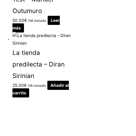
Outumuro
50.00
€
Leer
IVA incluido
más
La tienda
predilecta – Diran
Sirinian
25.00
€
Añadir al
IVA incluido
carrito