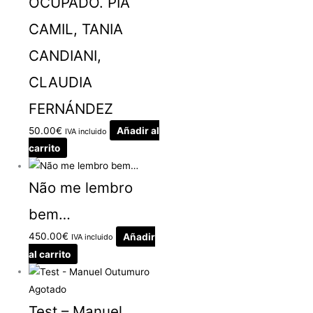
OCUPADO. PÍA
CAMIL, TANIA
CANDIANI,
CLAUDIA
FERNÁNDEZ
50.00
€
Añadir al
IVA incluido
carrito
Não me lembro
bem…
450.00
€
Añadir
IVA incluido
al carrito
Agotado
Test – Manuel