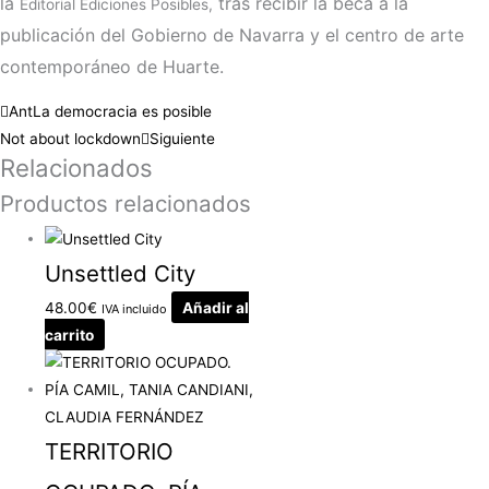
la
tras recibir la beca a la
Editorial Ediciones Posibles,
publicación del Gobierno de Navarra y el centro de arte
contemporáneo de Huarte.
Ant
La democracia es posible
Not about lockdown
Siguiente
Relacionados
Productos relacionados
Unsettled City
48.00
€
Añadir al
IVA incluido
carrito
TERRITORIO