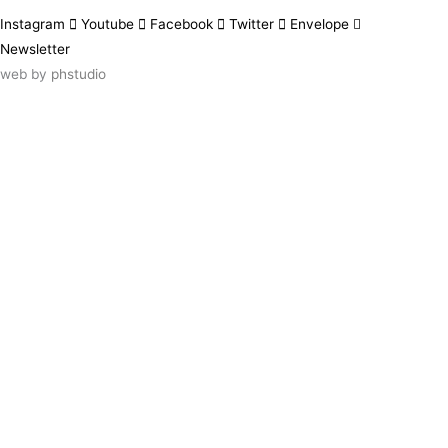
Instagram
Youtube
Facebook
Twitter
Envelope
Newsletter
web by
phstudio
Suscríbete al newsletter ArtsLibris
SUSCRIBIR
ArtsLibris in English
will be available shortly
Els continguts de ArtsLibris en català
estaran disponibles en breu
Utilizamos cookies propias y de terceros
para analizar el uso que haces de nuestro