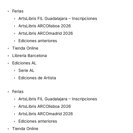
Ir
¿Cómo
al
construyen
Ferias
contenido
las
ArtsLibris FIL Guadalajara – Inscripciones
prácticas
ArtsLibris ARCOlisboa 2026
artísticas
ArtsLibris ARCOmadrid 2026
esfera
Ediciones anteriores
pública?
Tienda Online
cantidad
Librería Barcelona
Ediciones AL
Serie AL
Ediciones de Artista
Ferias
ArtsLibris FIL Guadalajara – Inscripciones
ArtsLibris ARCOlisboa 2026
ArtsLibris ARCOmadrid 2026
Ediciones anteriores
Tienda Online