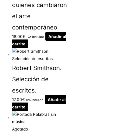
quienes cambiaron
el arte
contemporáneo
18.00
€
Añadir al
IVA incluido
carrito
Robert Smithson.
Selección de
escritos.
17.00
€
Añadir al
IVA incluido
carrito
Agotado