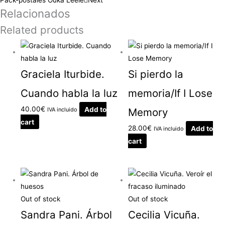
Pack-postales Ouka Leele
Next
Relacionados
Related products
Graciela Iturbide.
Si pierdo la
Cuando habla la luz
memoria/If I Lose
40.00
€
Add to
IVA incluido
Memory
cart
28.00
€
Add to
IVA incluido
cart
Out of stock
Out of stock
Sandra Pani. Árbol
Cecilia Vicuña.