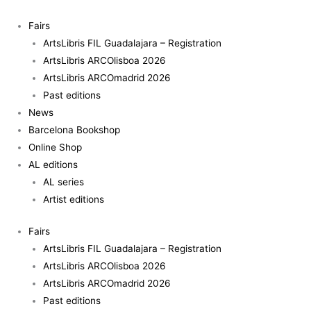
Skip
Raúl
to
Cordero.
Fairs
content
El
ArtsLibris FIL Guadalajara – Registration
paraíso
ArtsLibris ARCOlisboa 2026
es
ArtsLibris ARCOmadrid 2026
un
Past editions
lugar
News
en
Barcelona Bookshop
la
Online Shop
mente
AL editions
quantity
AL series
Artist editions
Fairs
ArtsLibris FIL Guadalajara – Registration
ArtsLibris ARCOlisboa 2026
ArtsLibris ARCOmadrid 2026
Past editions