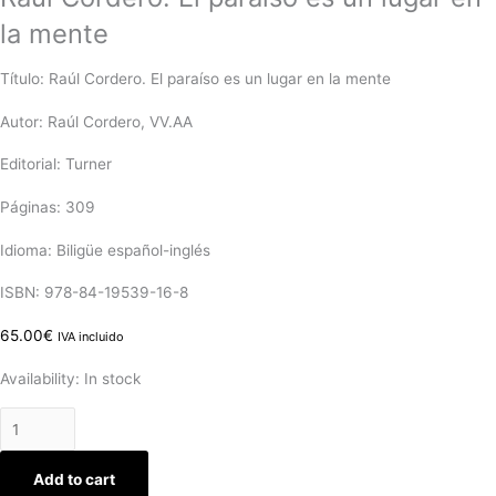
la mente
Título: Raúl Cordero. El paraíso es un lugar en la mente
Autor: Raúl Cordero, VV.AA
Editorial: Turner
Páginas: 309
Idioma: Biligüe español-inglés
ISBN: 978-84-19539-16-8
65.00
€
IVA incluido
Availability:
In stock
Add to cart