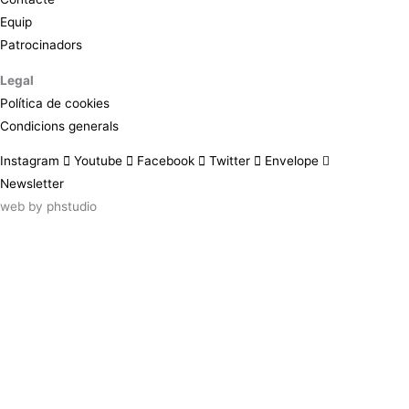
Equip
Patrocinadors
Legal
Política de cookies
Condicions generals
Instagram
Youtube
Facebook
Twitter
Envelope
Newsletter
web by
phstudio
Suscríbete al newsletter ArtsLibris
SUSCRIBIR
ArtsLibris in English