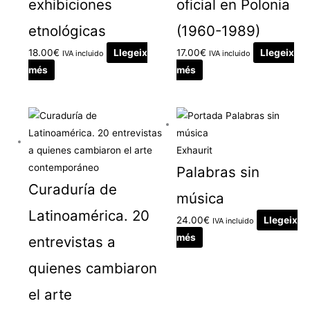
exhibiciones
oficial en Polonia
etnológicas
(1960-1989)
18.00
€
Llegeix
17.00
€
Llegeix
IVA incluido
IVA incluido
més
més
Exhaurit
Palabras sin
Curaduría de
música
Latinoamérica. 20
24.00
€
Llegeix
IVA incluido
més
entrevistas a
quienes cambiaron
el arte