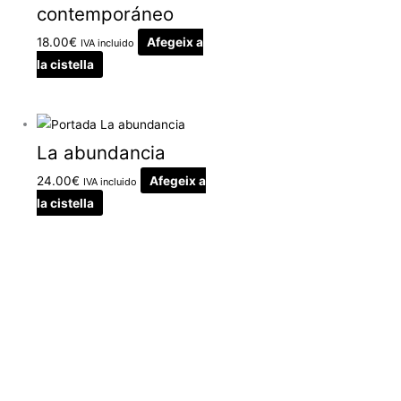
contemporáneo
18.00
€
Afegeix a
IVA incluido
la cistella
La abundancia
24.00
€
Afegeix a
IVA incluido
la cistella