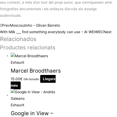
seu context, a més d’un text del propi autor, que s’enriqueixen amb
fotografies documentals i els enllaços d’accés als assaigs
audiovisuals.
Prev
Moscouzinho – Gilvan Barreto
With Milk ___ find something everybody can use – AI WEIWEI
Next
Relacionados
Productes relacionats
Exhaurit
Marcel Broodthaers
15.00
€
Llegeix
IVA incluido
més
Exhaurit
Google in View –