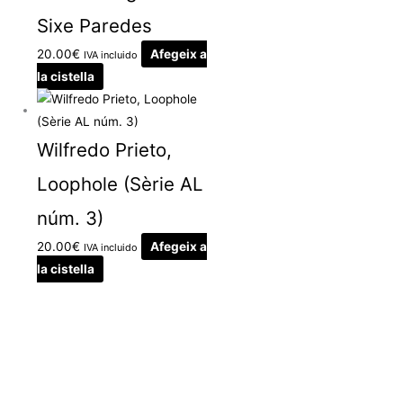
Sixe Paredes
20.00
€
Afegeix a
IVA incluido
la cistella
Wilfredo Prieto,
Loophole (Sèrie AL
núm. 3)
20.00
€
Afegeix a
IVA incluido
la cistella