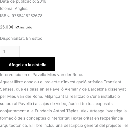
Data de publicació: 2016.
Idioma: Anglès.
ISBN: 9788416282678.
25.00
€
IVA incluido
Disponibilitat:
En estoc
Afegeix a la cistella
Intervenció en el Pavelló Mies van der Rohe.
Aquest llibre conclou el projecte d’investigació artística Transient
Senses, que es basa en el Pavelló Alemany de Barcelona dissenyat
per Mies van der Rohe. Mitjançant la realització d’una instal·lació
sonora al Pavelló i assajos de vídeo, àudio i textos, exposats
conjuntament a la Fundació Antoni Tàpies, Alex Arteaga investiga la
formació dels conceptes d’interioritat i exterioritat en l’experiència
arquitectònica. El llibre inclou una descripció general del projecte i el