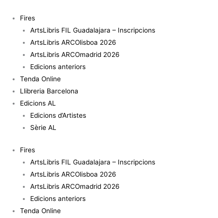
Vés
quantitat
al
de
Fires
contingut
Transient
ArtsLibris FIL Guadalajara – Inscripcions
Senses
ArtsLibris ARCOlisboa 2026
-
ArtsLibris ARCOmadrid 2026
Alex
Edicions anteriors
Arteaga
Tenda Online
Llibreria Barcelona
Edicions AL
Edicions d’Artistes
Sèrie AL
Fires
ArtsLibris FIL Guadalajara – Inscripcions
ArtsLibris ARCOlisboa 2026
ArtsLibris ARCOmadrid 2026
Edicions anteriors
Tenda Online