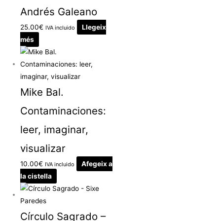
Andrés Galeano
25.00
€
Llegeix
IVA incluido
més
Mike Bal.
Contaminaciones:
leer, imaginar,
visualizar
10.00
€
Afegeix a
IVA incluido
la cistella
Círculo Sagrado –