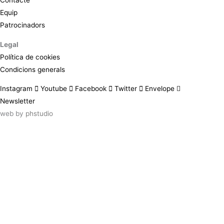
Equip
Patrocinadors
Legal
Política de cookies
Condicions generals
Instagram
Youtube
Facebook
Twitter
Envelope
Newsletter
web by
phstudio
Suscríbete al newsletter ArtsLibris
SUSCRIBIR
ArtsLibris in English