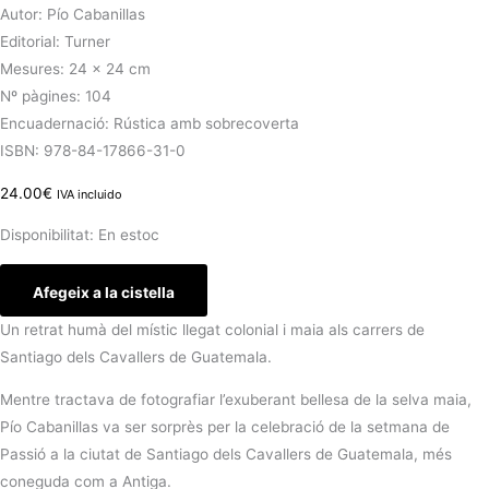
Autor: Pío Cabanillas
Editorial: Turner
Mesures: 24 × 24 cm
Nº pàgines: 104
Encuadernació: Rústica amb sobrecoverta
ISBN: 978-84-17866-31-0
24.00
€
IVA incluido
Disponibilitat:
En estoc
Afegeix a la cistella
Un retrat humà del místic llegat colonial i maia als carrers de
Santiago dels Cavallers de Guatemala.
Mentre tractava de fotografiar l’exuberant bellesa de la selva maia,
Pío Cabanillas va ser sorprès per la celebració de la setmana de
Passió a la ciutat de Santiago dels Cavallers de Guatemala, més
coneguda com a Antiga.