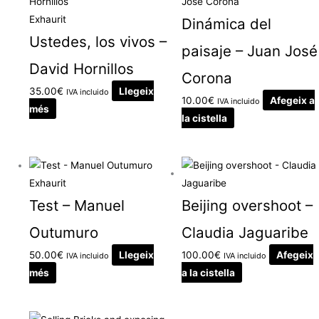
Exhaurit
Dinámica del
Ustedes, los vivos –
paisaje – Juan José
David Hornillos
Corona
35.00
€
Llegeix
IVA incluido
10.00
€
Afegeix a
IVA incluido
més
la cistella
Exhaurit
Beijing overshoot –
Test – Manuel
Claudia Jaguaribe
Outumuro
100.00
€
Afegeix
50.00
€
Llegeix
IVA incluido
IVA incluido
a la cistella
més