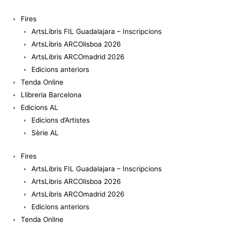
Vés
quantitat
al
de
Fires
contingut
Antigua
ArtsLibris FIL Guadalajara – Inscripcions
ArtsLibris ARCOlisboa 2026
ArtsLibris ARCOmadrid 2026
Edicions anteriors
Tenda Online
Llibreria Barcelona
Edicions AL
Edicions d’Artistes
Sèrie AL
Fires
ArtsLibris FIL Guadalajara – Inscripcions
ArtsLibris ARCOlisboa 2026
ArtsLibris ARCOmadrid 2026
Edicions anteriors
Tenda Online