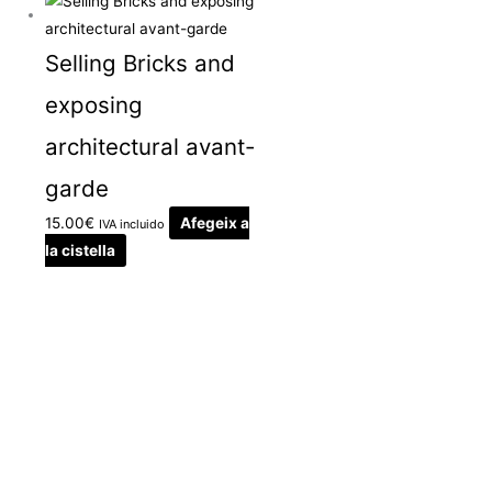
Selling Bricks and
exposing
architectural avant-
garde
15.00
€
Afegeix a
IVA incluido
la cistella