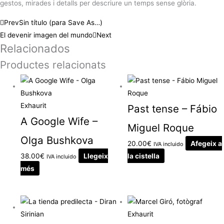
gestos, mirades i detalls per descriure un temps sense glòria.
Prev
Sin título (para Save As…)
El devenir imagen del mundo
Next
Relacionados
Productes relacionats
Exhaurit
Past tense – Fábio
A Google Wife –
Miguel Roque
Olga Bushkova
20.00
€
Afegeix a
IVA incluido
38.00
€
Llegeix
la cistella
IVA incluido
més
Exhaurit