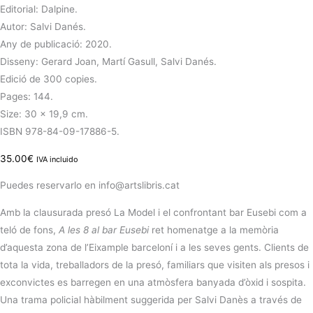
Editorial: Dalpine.
Autor: Salvi Danés.
Any de publicació: 2020.
Disseny: Gerard Joan, Martí Gasull, Salvi Danés.
Edició de 300 copies.
Pages: 144.
Size: 30 x 19,9 cm.
ISBN 978-84-09-17886-5.
35.00
€
IVA incluido
Puedes reservarlo en info@artslibris.cat
Amb la clausurada presó La Model i el confrontant bar Eusebi com a
teló de fons,
A les 8 al bar Eusebi
ret homenatge a la memòria
d’aquesta zona de l’Eixample barceloní i a les seves gents. Clients de
tota la vida, treballadors de la presó, familiars que visiten als presos i
exconvictes es barregen en una atmòsfera banyada d’òxid i sospita.
Una trama policial hàbilment suggerida per Salvi Danès a través de