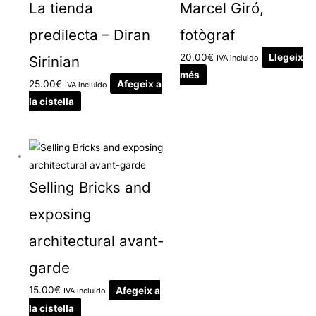
La tienda
Marcel Giró,
predilecta – Diran
fotògraf
20.00
€
Llegeix
Sirinian
IVA incluido
més
25.00
€
Afegeix a
IVA incluido
la cistella
Selling Bricks and
exposing
architectural avant-
garde
15.00
€
Afegeix a
IVA incluido
la cistella