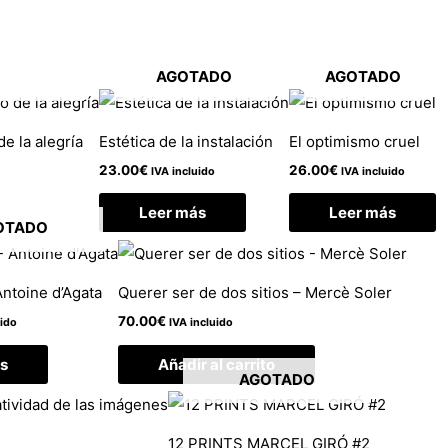
AGOTADO
AGOTADO
de la alegría
Estética de la instalación
El optimismo cruel
23.00
€
26.00
€
IVA incluido
IVA incluido
Leer más
Leer más
OTADO
Antoine d’Agata
Querer ser de dos sitios – Mercè Soler
70.00
€
uido
IVA incluido
s
Añadir al carrito
AGOTADO
12 PRINTS MARCEL GIRÓ #2