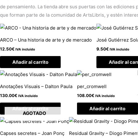
de pensamiento. La tienda abre sus puertas con las ediciones pr
que forman parte de la comunidad de ArtsLibris, y estén intere
ARCO – Una historia de arte y de mercado
José Gutiérrez Sol
12.50
€
9.50
€
IVA incluido
IVA incluido
Añadir al carrito
Añadir al car
Anotações Visuais – Dalton Paula
per_cromwell
130.00
€
108.00
€
IVA incluido
IVA incluido
Añadir al carrito
Añadir al carrito
AGOTADO
Capses secretes – Joan Ponç
Residual Gravity – Diogo Pimen