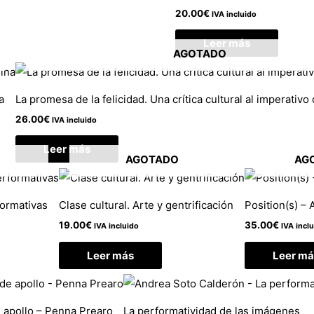
20.00
€
IVA incluido
Leer más
AGOTADO
a
La promesa de la felicidad. Una crítica cultural al imperativo 
26.00
€
IVA incluido
Leer más
AGOTADO
AG
formativas
Clase cultural. Arte y gentrificación
Position(s) – 
19.00
€
35.00
€
IVA incluido
IVA incl
Leer más
Leer má
 apollo – Penna Prearo
La performatividad de las imágenes