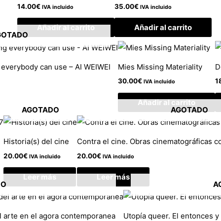
14.00
€
35.00
€
IVA incluido
IVA incluido
Añadir al carrito
Añadir al carrito
GOTADO
g everybody can use – AI WEIWEI
Mies Missing Materiality
D
30.00
€
1
IVA incluido
Añadir al carrito
AGOTADO
AGOTADO
Historia(s) del cine
Contra el cine. Obras cinematográficas 
20.00
€
20.00
€
IVA incluido
IVA incluido
Leer más
Leer más
DO
A
l arte en el agora contemporanea
Utopía queer. El entonces y 