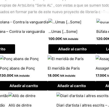
opias de ArtsLibris “Serie AL” , con vistas a que se sumen todos
sados en formar parte de este nuevo proyecto de librería online
ana – Contra la vanguardia
…Umas […Some]
Búfala 
100.00
€
120.00
IVA incluido
rito
Añadir al carrito
L
Ponç abans de Ponç
El meridià de París
Assaget
130.00
€
18.00
€
17.00
€
IVA incluido
IVA incluido
I
Añadir al carrito
Añadir al carrito
Añ
tão
Allò de dintre
Diari d’artista i altres escrits 