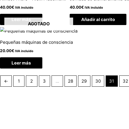
40.00
€
40.00
€
IVA incluido
IVA incluido
Leer más
Añadir al carrito
AGOTADO
Pequeñas máquinas de consciencia
20.00
€
IVA incluido
Leer más
←
1
2
3
…
28
29
30
31
32