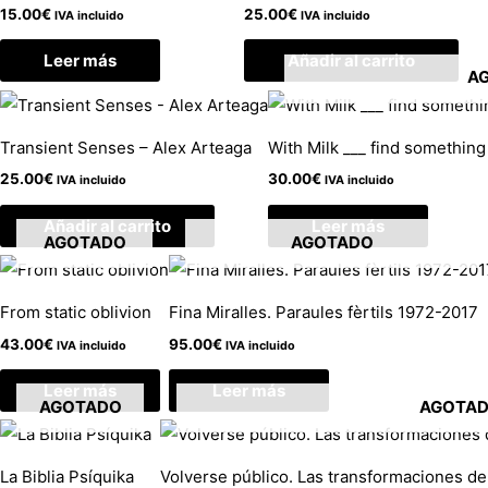
15.00
€
25.00
€
IVA incluido
IVA incluido
Leer más
Añadir al carrito
A
Transient Senses – Alex Arteaga
With Milk ___ find somethin
25.00
€
30.00
€
IVA incluido
IVA incluido
Añadir al carrito
Leer más
AGOTADO
AGOTADO
From static oblivion
Fina Miralles. Paraules fèrtils 1972-2017
43.00
€
95.00
€
IVA incluido
IVA incluido
Leer más
Leer más
AGOTADO
AGOTA
La Biblia Psíquika
Volverse público. Las transformaciones de