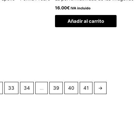
16.00
€
IVA incluido
Añadir al carrito
33
34
…
39
40
41
→