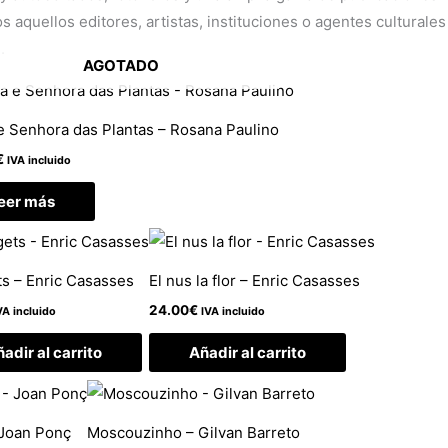
 aquellos editores, artistas, instituciones o agentes culturales
.
AGOTADO
e Senhora das Plantas – Rosana Paulino
€
IVA incluido
eer más
s – Enric Casasses
El nus la flor – Enric Casasses
24.00
€
VA incluido
IVA incluido
adir al carrito
Añadir al carrito
– Joan Ponç
Moscouzinho – Gilvan Barreto