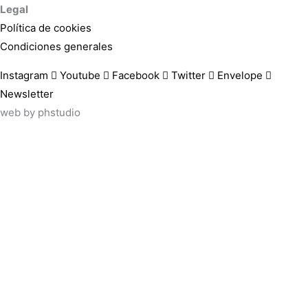
Legal
Política de cookies
Condiciones generales
Instagram
Youtube
Facebook
Twitter
Envelope
Newsletter
web by
phstudio
Suscríbete al newsletter ArtsLibris
SUSCRIBIR
ArtsLibris in English
will be available shortly