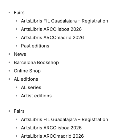
Skip
Vital
to
and
Fairs
content
veiled:
ArtsLibris FIL Guadalajara – Registration
Valerie
ArtsLibris ARCOlisboa 2026
Brathwaite
ArtsLibris ARCOmadrid 2026
and
Past editions
José
News
Gabriel
Barcelona Bookshop
Fernández
Online Shop
quantity
AL editions
AL series
Artist editions
Fairs
ArtsLibris FIL Guadalajara – Registration
ArtsLibris ARCOlisboa 2026
ArtsLibris ARCOmadrid 2026