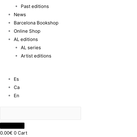
Past editions
News
Barcelona Bookshop
Online Shop
AL editions
AL series
Artist editions
Es
Ca
En
0.00
€
0
Cart