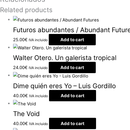
Related products
Futuros abundantes / Abundant Futur
25.00
€
Add to cart
IVA incluido
Walter Otero. Un galerista tropical
24.00
€
Add to cart
IVA incluido
Dime quién eres Yo – Luis Gordillo
40.00
€
Add to cart
IVA incluido
The Void
40.00
€
Add to cart
IVA incluido