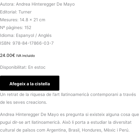
Autora: Andrea Hinteregger De Mayo
Editorial: Turner
Mesures: 14.8 × 21 cm
Nº pàgines: 152
Idioma: Espanyol / Anglés
ISBN: 978-84-17866-03-7
24.00
€
IVA incluido
Disponibilitat:
En estoc
Afegeix a la cistella
Un retrat de la riquesa de l’art llatinoamericà contemporani a través
de les seves creacions.
Andrea Hinteregger De Mayo es pregunta si existeix alguna cosa que
pugui dir-se art llatinoamericà. Això li porta a estudiar la diversitat
cultural de països com Argentina, Brasil, Hondures, Mèxic i Perú.