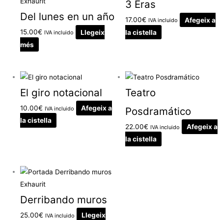
Exhaurit
3 Eras
Del lunes en un año
17.00
€
Afegeix a
IVA incluido
15.00
€
Llegeix
la cistella
IVA incluido
més
El giro notacional
Teatro
10.00
€
Afegeix a
IVA incluido
Posdramático
la cistella
22.00
€
Afegeix a
IVA incluido
la cistella
Exhaurit
Derribando muros
25.00
€
Llegeix
IVA incluido