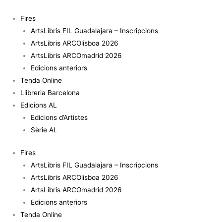
Vés
quantitat
al
de
Fires
contingut
Matices
ArtsLibris FIL Guadalajara – Inscripcions
del
ArtsLibris ARCOlisboa 2026
arte
ArtsLibris ARCOmadrid 2026
en
Edicions anteriors
América
Tenda Online
Latina
Llibreria Barcelona
Edicions AL
Edicions d’Artistes
Sèrie AL
Fires
ArtsLibris FIL Guadalajara – Inscripcions
ArtsLibris ARCOlisboa 2026
ArtsLibris ARCOmadrid 2026
Edicions anteriors
Tenda Online