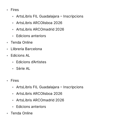
Vés
quantitat
al
de
Fires
contingut
Spain
ArtsLibris FIL Guadalajara – Inscripcions
is
ArtsLibris ARCOlisboa 2026
different
ArtsLibris ARCOmadrid 2026
Edicions anteriors
Tenda Online
Llibreria Barcelona
Edicions AL
Edicions d’Artistes
Sèrie AL
Fires
ArtsLibris FIL Guadalajara – Inscripcions
ArtsLibris ARCOlisboa 2026
ArtsLibris ARCOmadrid 2026
Edicions anteriors
Tenda Online