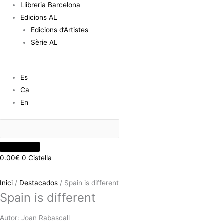
Llibreria Barcelona
Edicions AL
Edicions d’Artistes
Sèrie AL
Es
Ca
En
0.00
€
0
Cistella
Inici
/
Destacados
/ Spain is different
Spain is different
Autor: Joan Rabascall