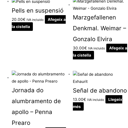
Pells en suspensió
Marzgefallenen
20.00
€
Afegeix a
IVA incluido
la cistella
Denkmal. Weimar –
Gonzalo Elvira
30.00
€
Afegeix a
IVA incluido
la cistella
Exhaurit
Jornada do
Señal de abandono
13.00
€
Llegeix
alumbramento de
IVA incluido
més
apollo – Penna
Prearo