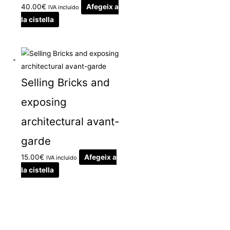
40.00
€
Afegeix a
IVA incluido
la cistella
Selling Bricks and
exposing
architectural avant-
garde
15.00
€
Afegeix a
IVA incluido
la cistella