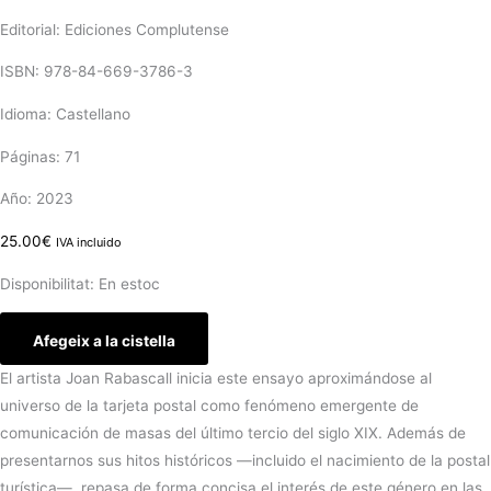
Editorial: Ediciones Complutense
ISBN: 978-84-669-3786-3
Idioma: Castellano
Páginas: 71
Año: 2023
25.00
€
IVA incluido
Disponibilitat:
En estoc
Afegeix a la cistella
El artista Joan Rabascall inicia este ensayo aproximándose al
universo de la tarjeta postal como fenómeno emergente de
comunicación de masas del último tercio del siglo XIX. Además de
presentarnos sus hitos históricos —incluido el nacimiento de la postal
turística—, repasa de forma concisa el interés de este género en las