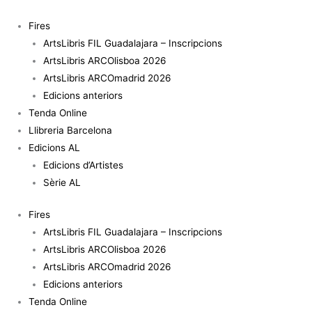
Vés
quantitat
al
de
Fires
contingut
Marzgefallenen
ArtsLibris FIL Guadalajara – Inscripcions
Denkmal.
ArtsLibris ARCOlisboa 2026
Weimar
ArtsLibris ARCOmadrid 2026
-
Edicions anteriors
Gonzalo
Tenda Online
Elvira
Llibreria Barcelona
Edicions AL
Edicions d’Artistes
Sèrie AL
Fires
ArtsLibris FIL Guadalajara – Inscripcions
ArtsLibris ARCOlisboa 2026
ArtsLibris ARCOmadrid 2026
Edicions anteriors
Tenda Online