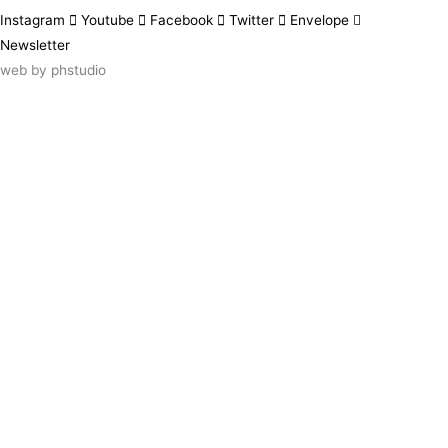
Instagram
Youtube
Facebook
Twitter
Envelope
Newsletter
web by
phstudio
Suscríbete al newsletter ArtsLibris
SUSCRIBIR
ArtsLibris in English
will be available shortly
Els continguts de ArtsLibris en català
estaran disponibles en breu
Utilizamos cookies propias y de terceros
para analizar el uso que haces de nuestro