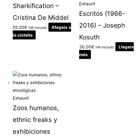
Exhaurit
Sharkification –
Escritos (1966-
Cristina De Middel
2016) – Joseph
55.00
€
Afegeix a
IVA incluido
la cistella
Kosuth
30.00
€
Llegeix
IVA incluido
més
Exhaurit
Zoos humanos,
ethnic freaks y
exhibiciones