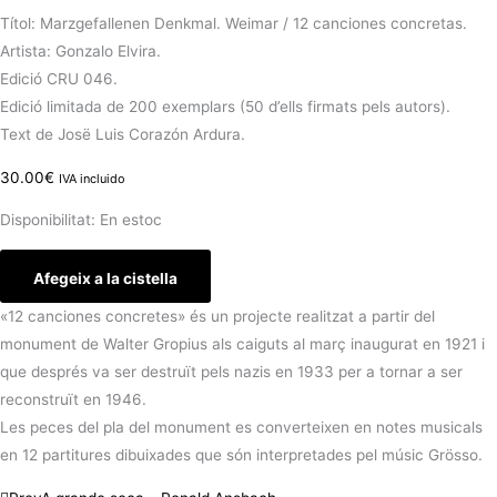
Títol: Marzgefallenen Denkmal. Weimar / 12 canciones concretas.
Artista: Gonzalo Elvira.
Edició CRU 046.
Edició limitada de 200 exemplars (50 d’ells firmats pels autors).
Text de Josë Luis Corazón Ardura.
30.00
€
IVA incluido
Disponibilitat:
En estoc
Afegeix a la cistella
«12 canciones concretes» és un projecte realitzat a partir del
monument de Walter Gropius als caiguts al març inaugurat en 1921 i
que després va ser destruït pels nazis en 1933 per a tornar a ser
reconstruït en 1946.
Les peces del pla del monument es converteixen en notes musicals
en 12 partitures dibuixades que són interpretades pel músic Grösso.