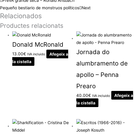
Prev
A grande seca – Ronald Ansbach
Pequeño bestiario de monstruos políticos
Next
Relacionados
Productes relacionats
Donald McRonald
Jornada do
13.00
€
Afegeix a
IVA incluido
la cistella
alumbramento de
apollo – Penna
Prearo
40.00
€
Afegeix a
IVA incluido
la cistella