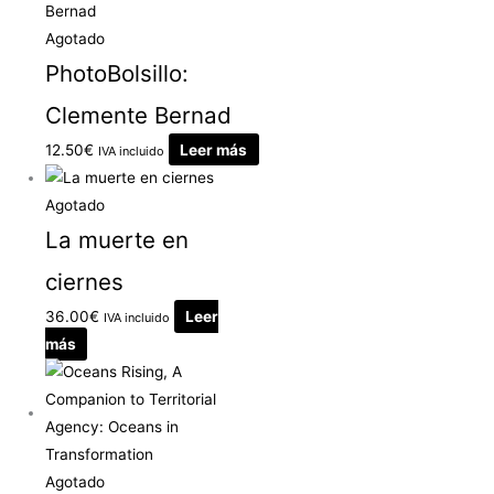
Agotado
PhotoBolsillo:
Clemente Bernad
12.50
€
Leer más
IVA incluido
Agotado
La muerte en
ciernes
36.00
€
Leer
IVA incluido
más
Agotado