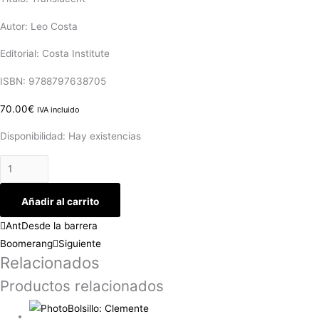
Autor: Leo Costa
Editorial: Costa Institute
ISBN: 9788797638705
70.00
€
IVA incluido
Disponibilidad:
Hay existencias
Añadir al carrito
Ant
Desde la barrera
Boomerang
Siguiente
Relacionados
Productos relacionados