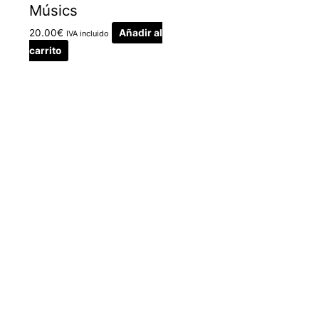
Músics
20.00
€
Añadir al
IVA incluido
carrito