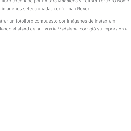
n libro coeditado por Editora Madalena y Editora Terceiro Nome,
11 imágenes seleccionadas conforman Rever.
ontrar un fotolibro compuesto por imágenes de Instagram.
ando el stand de la Livraria Madalena, corrigió su impresión al