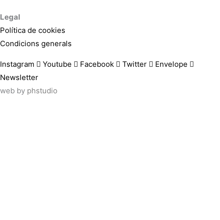
Legal
Política de cookies
Condicions generals
Instagram
Youtube
Facebook
Twitter
Envelope
Newsletter
web by
phstudio
Suscríbete al newsletter ArtsLibris
SUSCRIBIR
ArtsLibris in English