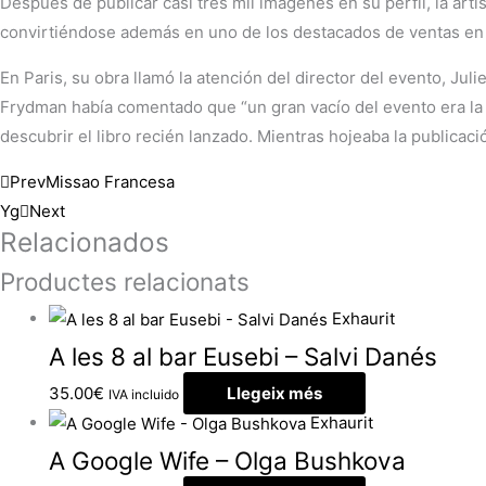
Después de publicar casi tres mil imágenes en su perfil, la ar
convirtiéndose además en uno de los destacados de ventas en 
En Paris, su obra llamó la atención del director del evento, J
Frydman había comentado que “un gran vacío del evento era la au
descubrir el libro recién lanzado. Mientras hojeaba la publicació
Prev
Missao Francesa
Yg
Next
Relacionados
Productes relacionats
Exhaurit
A les 8 al bar Eusebi – Salvi Danés
35.00
€
Llegeix més
IVA incluido
Exhaurit
A Google Wife – Olga Bushkova