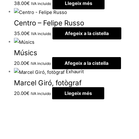
38.00
€
Llegeix més
IVA incluido
Centro – Felipe Russo
35.00
€
Afegeix a la cistella
IVA incluido
Músics
20.00
€
Afegeix a la cistella
IVA incluido
Exhaurit
Marcel Giró, fotògraf
20.00
€
Llegeix més
IVA incluido