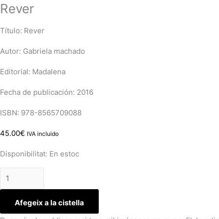
Rever
Título: Rever
Autor: Gabriela machado
Editorial: Madalena
Fecha de publicación: 2016
ISBN: 978-8565709088
45.00
€
IVA incluido
Disponibilitat:
En estoc
Afegeix a la cistella