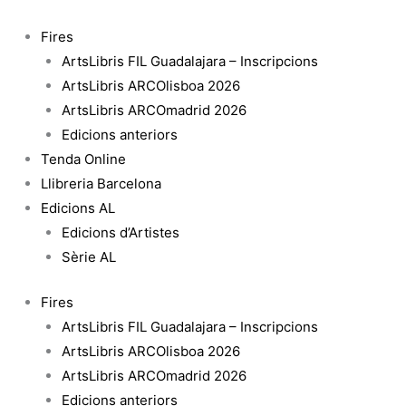
Vés
quantitat
al
de
Fires
contingut
Rever
ArtsLibris FIL Guadalajara – Inscripcions
ArtsLibris ARCOlisboa 2026
ArtsLibris ARCOmadrid 2026
Edicions anteriors
Tenda Online
Llibreria Barcelona
Edicions AL
Edicions d’Artistes
Sèrie AL
Fires
ArtsLibris FIL Guadalajara – Inscripcions
ArtsLibris ARCOlisboa 2026
ArtsLibris ARCOmadrid 2026
Edicions anteriors