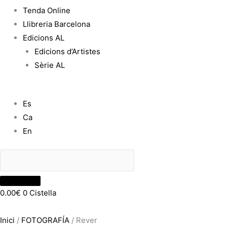
Tenda Online
Llibreria Barcelona
Edicions AL
Edicions d’Artistes
Sèrie AL
Es
Ca
En
0.00
€
0
Cistella
Inici
/
FOTOGRAFÍA
/ Rever