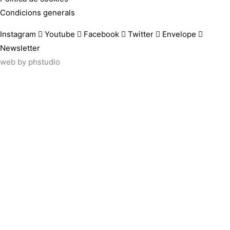
Condicions generals
Instagram
Youtube
Facebook
Twitter
Envelope
Newsletter
web by
phstudio
Suscríbete al newsletter ArtsLibris
SUSCRIBIR
ArtsLibris in English
will be available shortly
Els continguts de ArtsLibris en català 