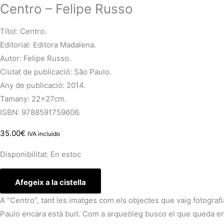
Centro – Felipe Russo
Títol: Centro.
Editorial: Editora Madalena.
Autor: Felipe Russo.
Ciutat de publicació: São Paulo.
Any de publicació: 2014.
Tamany: 22x27cm.
ISBN: 9788591759606.
35.00
€
IVA incluido
Disponibilitat:
En estoc
Afegeix a la cistella
A “Centro”, tant les imatges com els objectes que vaig fotografiar
Paulo encara està buit. Com a arqueòleg busco el que queda enr