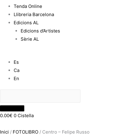
Tenda Online
Llibreria Barcelona
Edicions AL
Edicions d’Artistes
Sèrie AL
Es
Ca
En
0.00
€
0
Cistella
Inici
/
FOTOLIBRO
/ Centro – Felipe Russo