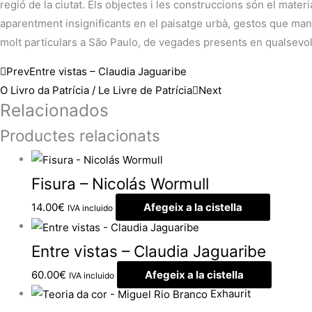
regió de la ciutat. Els objectes i les construccions són el ma
aparentment insignificants en el paisatge urbà, gestos que mant
molt particulars a São Paulo, de vegades presents en qualsevol g
Prev
Entre vistas – Claudia Jaguaribe
O Livro da Patrícia / Le Livre de Patrícia
Next
Relacionados
Productes relacionats
Fisura – Nicolás Wormull
14.00
€
Afegeix a la cistella
IVA incluido
Entre vistas – Claudia Jaguaribe
60.00
€
Afegeix a la cistella
IVA incluido
Exhaurit