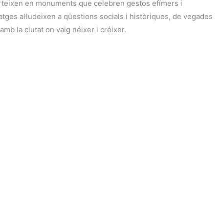
nverteixen en monuments que celebren gestos efímers i
atges al·ludeixen a qüestions socials i històriques, de vegades
mb la ciutat on vaig néixer i créixer.