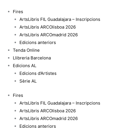
Vés
quantitat
al
de
Fires
contingut
Centro
ArtsLibris FIL Guadalajara – Inscripcions
-
ArtsLibris ARCOlisboa 2026
Felipe
ArtsLibris ARCOmadrid 2026
Russo
Edicions anteriors
Tenda Online
Llibreria Barcelona
Edicions AL
Edicions d’Artistes
Sèrie AL
Fires
ArtsLibris FIL Guadalajara – Inscripcions
ArtsLibris ARCOlisboa 2026
ArtsLibris ARCOmadrid 2026
Edicions anteriors