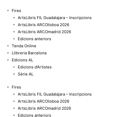
Vés
quantitat
al
de
Fires
contingut
Mies
ArtsLibris FIL Guadalajara – Inscripcions
Missing
ArtsLibris ARCOlisboa 2026
Materiality
ArtsLibris ARCOmadrid 2026
Edicions anteriors
Tenda Online
Llibreria Barcelona
Edicions AL
Edicions d’Artistes
Sèrie AL
Fires
ArtsLibris FIL Guadalajara – Inscripcions
ArtsLibris ARCOlisboa 2026
ArtsLibris ARCOmadrid 2026
Edicions anteriors