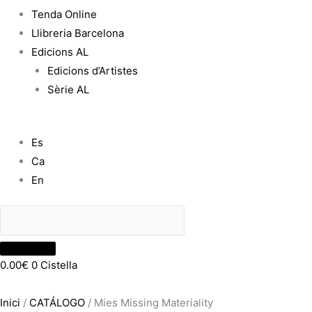
Tenda Online
Llibreria Barcelona
Edicions AL
Edicions d’Artistes
Sèrie AL
Es
Ca
En
0.00
€
0
Cistella
Inici
/
CATÁLOGO
/ Mies Missing Materiality