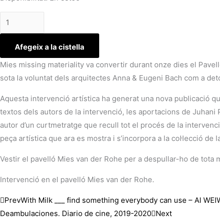
Afegeix a la cistella
Mies missing materiality va convertir durant onze dies el Pavel
sota la voluntat dels arquitectes Anna & Eugeni Bach com a deto
Aquesta intervenció artística ha generat una nova publicació qu
textos dels autors de la intervenció, les aportacions de Juhani
autor d’un curtmetratge que recull tot el procés de la intervenc
peça artística que ara es mostra i s’incorpora a la col·lecció de
Vestir el pavelló Mies van der Rohe per a despullar-ho de tota ma
Intervenció en el pavelló Mies van der Rohe.
Prev
With Milk ___ find something everybody can use – AI WEI
Deambulaciones. Diario de cine, 2019-2020
Next