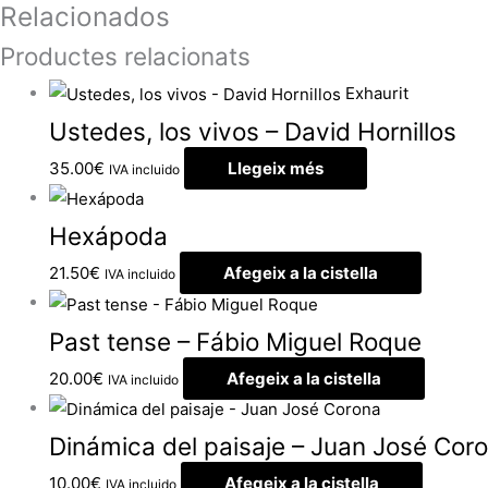
Relacionados
Productes relacionats
Exhaurit
Ustedes, los vivos – David Hornillos
35.00
€
Llegeix més
IVA incluido
Hexápoda
21.50
€
Afegeix a la cistella
IVA incluido
Past tense – Fábio Miguel Roque
20.00
€
Afegeix a la cistella
IVA incluido
Dinámica del paisaje – Juan José Cor
10.00
€
Afegeix a la cistella
IVA incluido