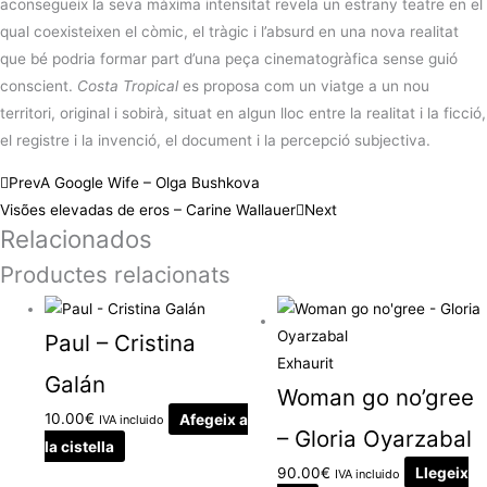
aconsegueix la seva màxima intensitat revela un estrany teatre en el
qual coexisteixen el còmic, el tràgic i l’absurd en una nova realitat
que bé podria formar part d’una peça cinematogràfica sense guió
conscient.
Costa Tropical
es proposa com un viatge a un nou
territori, original i sobirà, situat en algun lloc entre la realitat i la ficció,
el registre i la invenció, el document i la percepció subjectiva.
Prev
A Google Wife – Olga Bushkova
Visões elevadas de eros – Carine Wallauer
Next
Relacionados
Productes relacionats
Paul – Cristina
Exhaurit
Galán
Woman go no’gree
10.00
€
Afegeix a
IVA incluido
– Gloria Oyarzabal
la cistella
90.00
€
Llegeix
IVA incluido