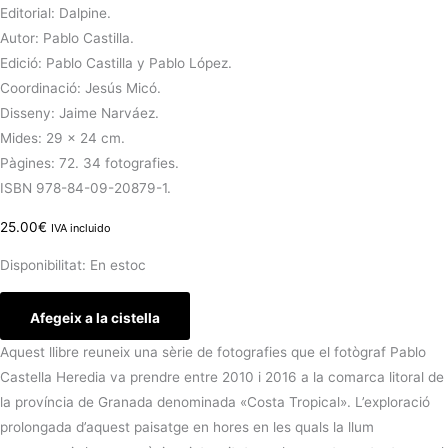
Editorial: Dalpine.
Autor: Pablo Castilla.
Edició: Pablo Castilla y Pablo López.
Coordinació: Jesús Micó.
Disseny: Jaime Narváez.
Mides: 29 x 24 cm.
Pàgines: 72. 34 fotografies.
ISBN 978-84-09-20879-1.
25.00
€
IVA incluido
Disponibilitat:
En estoc
Afegeix a la cistella
Aquest llibre reuneix una sèrie de fotografies que el fotògraf Pablo
Castella Heredia va prendre entre 2010 i 2016 a la comarca litoral de
la província de Granada denominada «Costa Tropical». L’exploració
prolongada d’aquest paisatge en hores en les quals la llum