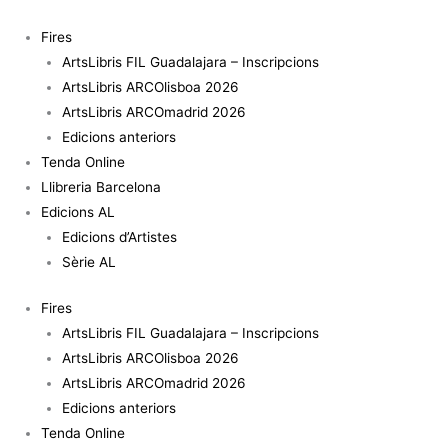
Vés
quantitat
al
de
Fires
contingut
Costa
ArtsLibris FIL Guadalajara – Inscripcions
Tropical
ArtsLibris ARCOlisboa 2026
-
ArtsLibris ARCOmadrid 2026
Pablo
Edicions anteriors
Castilla
Tenda Online
Llibreria Barcelona
Edicions AL
Edicions d’Artistes
Sèrie AL
Fires
ArtsLibris FIL Guadalajara – Inscripcions
ArtsLibris ARCOlisboa 2026
ArtsLibris ARCOmadrid 2026
Edicions anteriors
Tenda Online