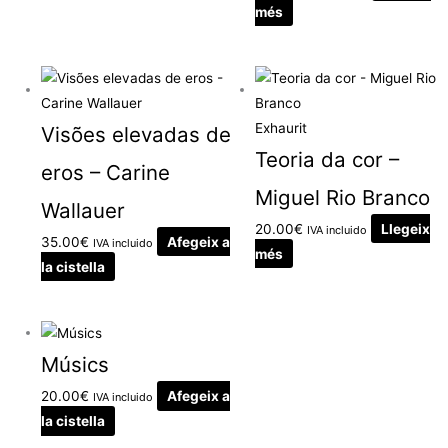
més
Exhaurit
Visões elevadas de
Teoria da cor –
eros – Carine
Miguel Rio Branco
Wallauer
20.00
€
Llegeix
IVA incluido
35.00
€
Afegeix a
IVA incluido
més
la cistella
Músics
20.00
€
Afegeix a
IVA incluido
la cistella