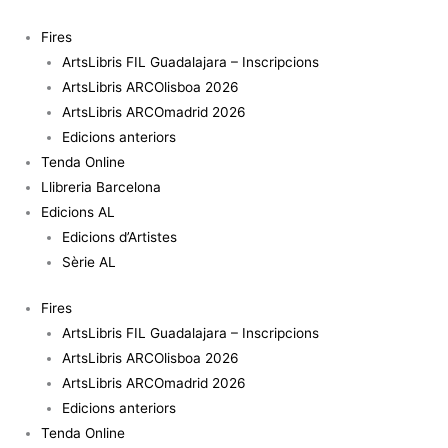
Vés
quantitat
al
de
Fires
contingut
Espinosa
ArtsLibris FIL Guadalajara – Inscripcions
para
ArtsLibris ARCOlisboa 2026
pintar
ArtsLibris ARCOmadrid 2026
-
Edicions anteriors
Manuel
Tenda Online
Espinosa
Llibreria Barcelona
Edicions AL
Edicions d’Artistes
Sèrie AL
Fires
ArtsLibris FIL Guadalajara – Inscripcions
ArtsLibris ARCOlisboa 2026
ArtsLibris ARCOmadrid 2026
Edicions anteriors
Tenda Online