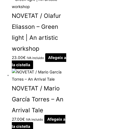
NOVETAT / Olafur
Eliasson – Green
light | An artistic
workshop
23.00
€
Afegeix a
IVA incluido
la cistella
NOVETAT / Mario
García Torres – An
Arrival Tale
27.00
€
Afegeix a
IVA incluido
la cistella