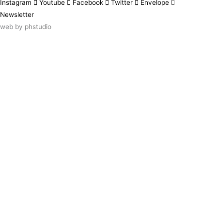
Instagram
Youtube
Facebook
Twitter
Envelope
Newsletter
web by
phstudio
Suscríbete al newsletter ArtsLibris
SUSCRIBIR
ArtsLibris in English
will be available shortly
Els continguts de ArtsLibris en català
estaran disponibles en breu
Utilizamos cookies propias y de terceros
para analizar el uso que haces de nuestro
sitio web. Puedes autorizar el uso de