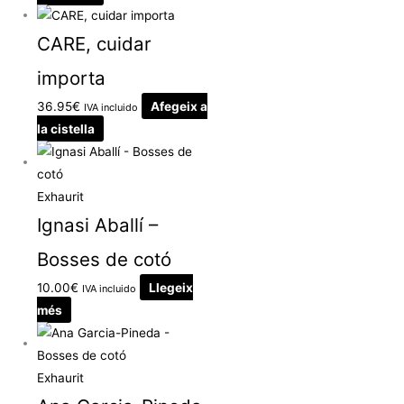
CARE, cuidar
importa
36.95
€
Afegeix a
IVA incluido
la cistella
Exhaurit
Ignasi Aballí –
Bosses de cotó
10.00
€
Llegeix
IVA incluido
més
Exhaurit