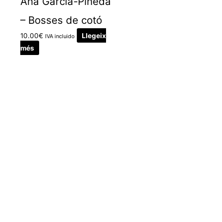
Ana Garcia-Pineda
– Bosses de cotó
10.00
€
Llegeix
IVA incluido
més