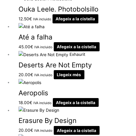
Ouka Leele. Photobolsillo
12.50
€
Afegeix a la cistella
IVA incluido
Até a falha
45.00
€
Afegeix a la cistella
IVA incluido
Exhaurit
Deserts Are Not Empty
20.00
€
Llegeix més
IVA incluido
Aeropolis
18.00
€
Afegeix a la cistella
IVA incluido
Erasure By Design
20.00
€
Afegeix a la cistella
IVA incluido