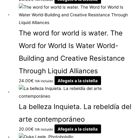
The word for world is water. The
Word for World Is Water World-
Building and Creative Resistance
Through Liquid Alliances
24.00
€
Afegeix a la cistella
IVA incluido
La belleza Inquieta. La rebeldía del
arte contemporáneo
20.00
€
Afegeix a la cistella
IVA incluido