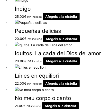
Índigo
25.00
€
Afegeix a la cistella
IVA incluido
Pequeñas delicias
20.00
€
Afegeix a la cistella
IVA incluido
Iquitos. La cada del Dios del amor
20.00
€
Afegeix a la cistella
IVA incluido
Línies en equilibri
22.00
€
Afegeix a la cistella
IVA incluido
No meu corpo o canto
21.00
€
Afegeix a la cistella
IVA incluido