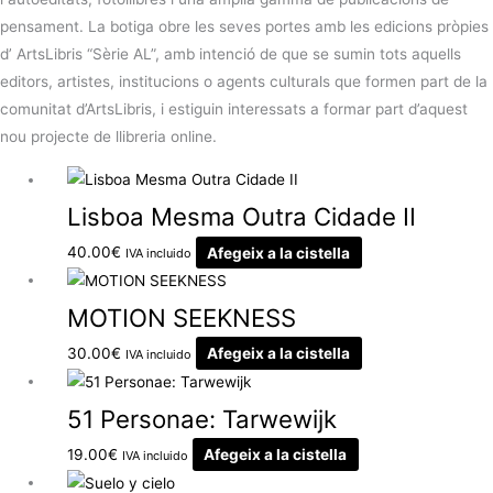
pensament. La botiga obre les seves portes amb les edicions pròpies
d’ ArtsLibris “Sèrie AL”, amb intenció de que se sumin tots aquells
editors, artistes, institucions o agents culturals que formen part de la
comunitat d’ArtsLibris, i estiguin interessats a formar part d’aquest
nou projecte de llibreria online.
Lisboa Mesma Outra Cidade II
40.00
€
Afegeix a la cistella
IVA incluido
MOTION SEEKNESS
30.00
€
Afegeix a la cistella
IVA incluido
51 Personae: Tarwewijk
19.00
€
Afegeix a la cistella
IVA incluido