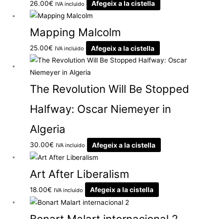
26.00
€
Afegeix a la cistella
IVA incluido
Mapping Malcolm
25.00
€
Afegeix a la cistella
IVA incluido
The Revolution Will Be Stopped
Halfway: Oscar Niemeyer in
Algeria
30.00
€
Afegeix a la cistella
IVA incluido
Art After Liberalism
18.00
€
Afegeix a la cistella
IVA incluido
Bonart Malart internacional 2