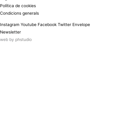
Política de cookies
Condicions generals
Instagram
Youtube
Facebook
Twitter
Envelope
Newsletter
web by
phstudio
Suscríbete al newsletter ArtsLibris
SUSCRIBIR
ArtsLibris in English
will be available shortly
Els continguts de ArtsLibris en català
estaran disponibles en breu