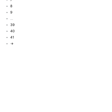
8
9
…
39
40
41
→