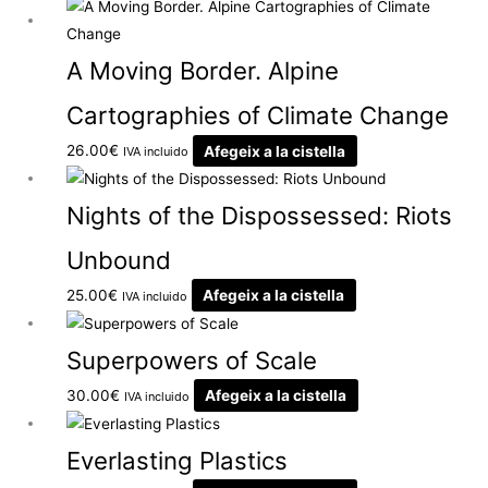
A Moving Border. Alpine
Cartographies of Climate Change
26.00
€
Afegeix a la cistella
IVA incluido
Nights of the Dispossessed: Riots
Unbound
25.00
€
Afegeix a la cistella
IVA incluido
Superpowers of Scale
30.00
€
Afegeix a la cistella
IVA incluido
Everlasting Plastics