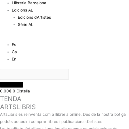
Llibreria Barcelona
Edicions AL
Edicions d’Artistes
Sèrie AL
Es
Ca
En
0.00
€
0
Cistella
TENDA
ARTSLIBRIS
ArtsLibris es reinventa com a llibreria online. Des de la nostra botiga
podràs accedir i comprar llibres i publicacions d’artistes
i autoeditats, fotollibres i una àmplia gamma de publicacions de