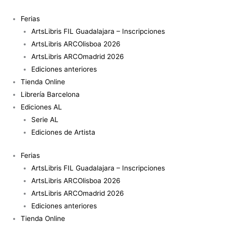
Ir
Encontrar
al
Tereza.
Ferias
contenido
Do
ArtsLibris FIL Guadalajara – Inscripciones
apagamento
ArtsLibris ARCOlisboa 2026
colonial
ArtsLibris ARCOmadrid 2026
à
Ediciones anteriores
presença
Tienda Online
imaginada
Librería Barcelona
cantidad
Ediciones AL
Serie AL
Ediciones de Artista
Ferias
ArtsLibris FIL Guadalajara – Inscripciones
ArtsLibris ARCOlisboa 2026
ArtsLibris ARCOmadrid 2026
Ediciones anteriores
Tienda Online