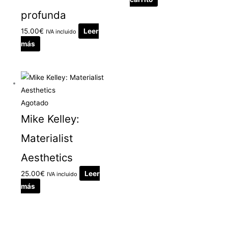
profunda
15.00
€
Leer
IVA incluido
más
Agotado
Mike Kelley:
Materialist
Aesthetics
25.00
€
Leer
IVA incluido
más