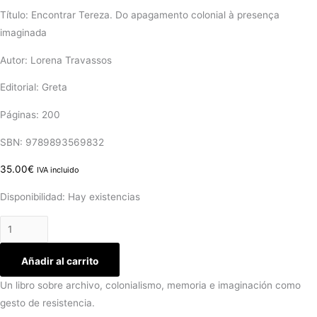
Título: Encontrar Tereza. Do apagamento colonial à presença
imaginada
Autor: Lorena Travassos
Editorial: Greta
Páginas: 200
SBN: 9789893569832
35.00
€
IVA incluido
Disponibilidad:
Hay existencias
Añadir al carrito
Un libro sobre archivo, colonialismo, memoria e imaginación como
gesto de resistencia.