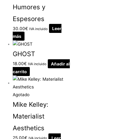
Humores y
Espesores
30.00
€
Leer
IVA incluido
más
GHOST
18.00
€
Añadir al
IVA incluido
carrito
Agotado
Mike Kelley:
Materialist
Aesthetics
25.00
€
Leer
IVA incluido