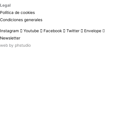
Legal
Política de cookies
Condiciones generales
Instagram
Youtube
Facebook
Twitter
Envelope
Newsletter
web by
phstudio
Suscríbete al newsletter ArtsLibris
SUSCRIBIR
ArtsLibris in English
will be available shortly
Els continguts de ArtsLibris en català