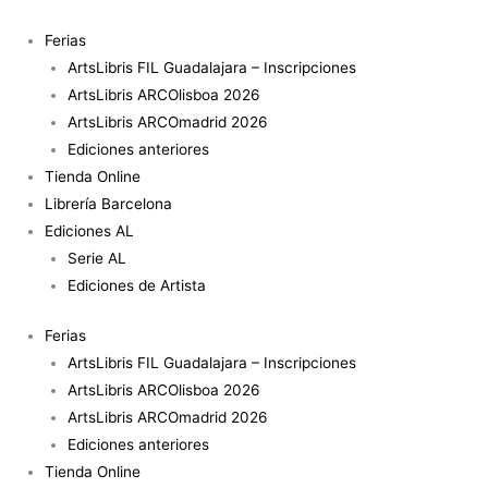
Ir
Un
al
punto
Ferias
contenido
fijo
ArtsLibris FIL Guadalajara – Inscripciones
para
ArtsLibris ARCOlisboa 2026
orientarse
ArtsLibris ARCOmadrid 2026
cantidad
Ediciones anteriores
Tienda Online
Librería Barcelona
Ediciones AL
Serie AL
Ediciones de Artista
Ferias
ArtsLibris FIL Guadalajara – Inscripciones
ArtsLibris ARCOlisboa 2026
ArtsLibris ARCOmadrid 2026
Ediciones anteriores
Tienda Online