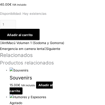
40.00
€
IVA incluido
Disponibilidad:
Hay existencias
Añadir al carrito
Ant
Macú Volumen 1 (Sodoma y Gomorra)
Emergencia em camera lenta
Siguiente
Relacionados
Productos relacionados
Souvenirs
15.00
€
Añadir al
IVA incluido
carrito
Agotado