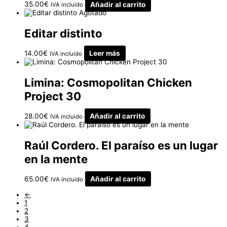
35.00
€
Añadir al carrito
IVA incluido
Agotado
Editar distinto
14.00
€
Leer más
IVA incluido
Limina: Cosmopolitan Chicken
Project 30
28.00
€
Añadir al carrito
IVA incluido
Raúl Cordero. El paraíso es un lugar
en la mente
65.00
€
Añadir al carrito
IVA incluido
←
1
2
3
4