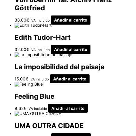
Göttfried
38.00
€
Añadir al carrito
IVA incluido
Edith Tudor-Hart
32.00
€
Añadir al carrito
IVA incluido
La imposibilidad del paisaje
15.00
€
Añadir al carrito
IVA incluido
Feeling Blue
9.62
€
Añadir al carrito
IVA incluido
UMA OUTRA CIDADE