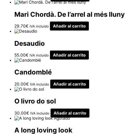
Mari Chordà. De l’arrel al més lluny
29.70
€
Añadir al carrito
IVA incluido
Desaudio
55.00
€
Añadir al carrito
IVA incluido
Candomblé
20.00
€
Añadir al carrito
IVA incluido
O livro do sol
30.00
€
Añadir al carrito
IVA incluido
Agotado
A long loving look