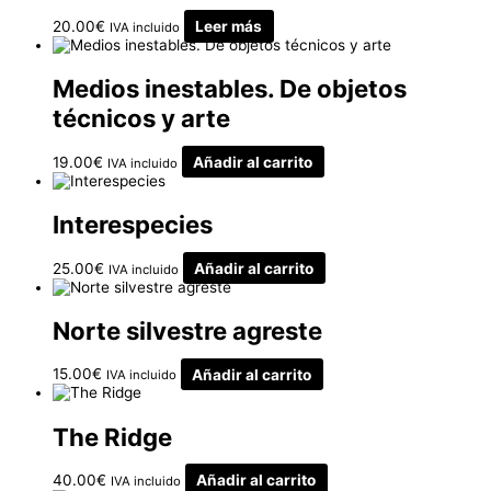
20.00
€
Leer más
IVA incluido
Medios inestables. De objetos
técnicos y arte
19.00
€
Añadir al carrito
IVA incluido
Interespecies
25.00
€
Añadir al carrito
IVA incluido
Norte silvestre agreste
15.00
€
Añadir al carrito
IVA incluido
The Ridge
40.00
€
Añadir al carrito
IVA incluido