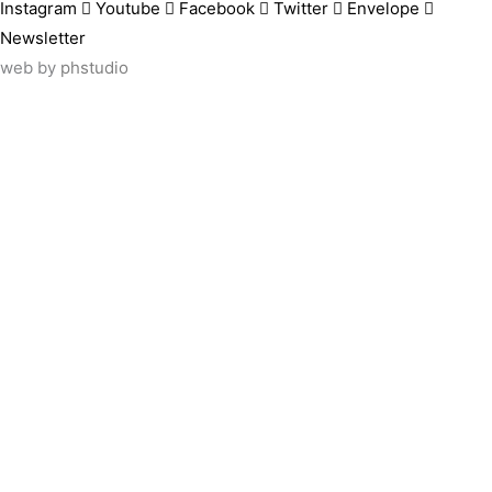
Instagram
Youtube
Facebook
Twitter
Envelope
Newsletter
web by
phstudio
Suscríbete al newsletter ArtsLibris
SUSCRIBIR
ArtsLibris in English
will be available shortly
Els continguts de ArtsLibris en català 
Utilizamos cookies propias y de tercer
uso de todas las cookies pulsando el 