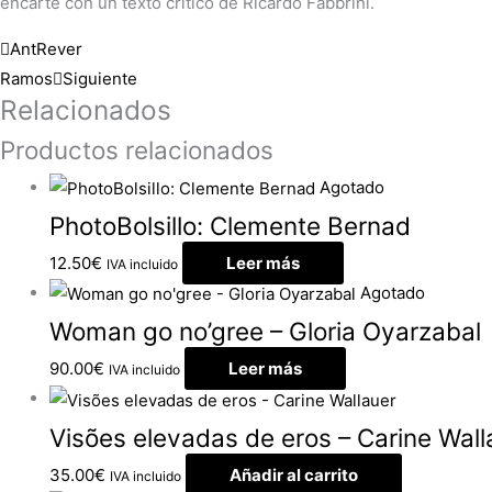
encarte con un texto crítico de Ricardo Fabbrini.
Ant
Rever
Ramos
Siguiente
Relacionados
Productos relacionados
Agotado
PhotoBolsillo: Clemente Bernad
12.50
€
Leer más
IVA incluido
Agotado
Woman go no’gree – Gloria Oyarzabal
90.00
€
Leer más
IVA incluido
Visões elevadas de eros – Carine Wall
35.00
€
Añadir al carrito
IVA incluido