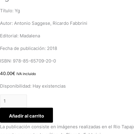
Título: Yg
Autor: Antonio Saggese, Ricardo Fabbrini
Editorial: Madalena
Fecha de publicación: 2018
ISBN: 978-85-65709-20-0
40.00
€
IVA incluido
Disponibilidad:
Hay existencias
Añadir al carrito
La publicación consiste en imágenes realizadas en el Rio Tapa