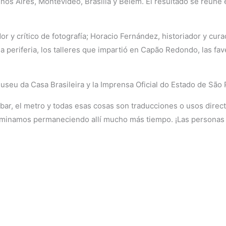
os Aires, Montevideo, Brasília y Belém. El resultado se reúne e
r y crítico de fotografía; Horacio Fernández, historiador y curad
 la periferia, los talleres que impartió en Capão Redondo, las f
eu da Casa Brasileira y la Imprensa Oficial do Estado de São 
o, el bar, el metro y todas esas cosas son traducciones o usos dir
rminamos permaneciendo allí mucho más tiempo. ¡Las personas 