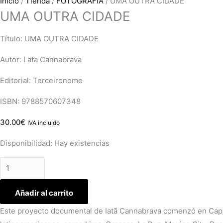
Inicio
/
Tienda
/
FOTOGRAFÍA
/ UMA OUTRA CIDADE
UMA OUTRA CIDADE
Título: UMA OUTRA CIDADE
Autor: Lata Cannabrava
Editorial: Terceironome
ISBN: 9788570607348
30.00
€
IVA incluido
Disponibilidad:
Hay existencias
Añadir al carrito
Este proyecto documental de Iatã Cannabrava comenzó en Capão 