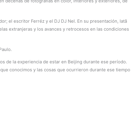
n decenas de fotografías en color, interiores y exteriores, de
or; el escritor Ferréz y el DJ DJ Nel. En su presentación, Iatã
avelas extranjeras y los avances y retrocesos en las condiciones
Paulo.
ectos de la experiencia de estar en Beijing durante ese período.
que conocimos y las cosas que ocurrieron durante ese tiempo