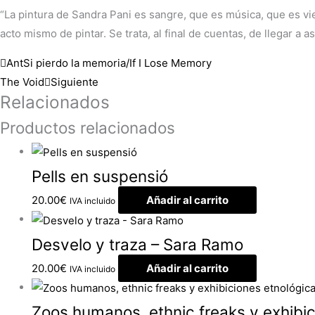
“La pintura de Sandra Pani es sangre, que es música, que es vie
acto mismo de pintar. Se trata, al final de cuentas, de llegar a 
Ant
Si pierdo la memoria/If I Lose Memory
The Void
Siguiente
Relacionados
Productos relacionados
Pells en suspensió
20.00
€
Añadir al carrito
IVA incluido
Desvelo y traza – Sara Ramo
20.00
€
Añadir al carrito
IVA incluido
Zoos humanos, ethnic freaks y exhibic