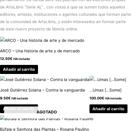
de ArtsLibris “Serie AL” , con vistas a que se sumen todos aquellos
editores, artistas, instituciones o agentes culturales que forman parte
de la comunidad de ArtsLibris, y estén interesados en formar parte
de este nuevo proyecto de librería online.
ARCO – Una historia de arte y de mercado
12.50
€
IVA incluido
Añadir al carrito
José Gutiérrez Solana – Contra la vanguardia
…Umas […Some]
9.50
€
100.00
€
IVA incluido
IVA incluido
Añadir al carrito
Añadir al carrito
AGOTADO
Búfala e Senhora das Plantas – Rosana Paulino