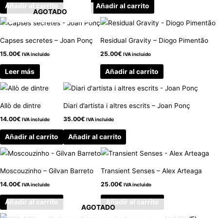
Añadir al carrito
Añadir al carrito
AGOTADO
Capses secretes – Joan Ponç
Residual Gravity – Diogo Pimentão
15.00
€
25.00
€
IVA incluido
IVA incluido
Leer más
Añadir al carrito
Allò de dintre
Diari d’artista i altres escrits – Joan Ponç
14.00
€
35.00
€
IVA incluido
IVA incluido
Añadir al carrito
Añadir al carrito
Moscouzinho – Gilvan Barreto
Transient Senses – Alex Arteaga
14.00
€
25.00
€
IVA incluido
IVA incluido
Añadir al carrito
Añadir al carrito
AGOTADO