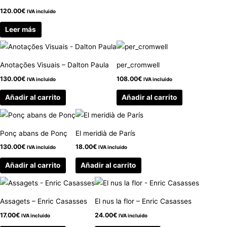
120.00
€
IVA incluido
Leer más
Anotações Visuais – Dalton Paula
per_cromwell
130.00
€
108.00
€
IVA incluido
IVA incluido
Añadir al carrito
Añadir al carrito
Ponç abans de Ponç
El meridià de París
130.00
€
18.00
€
IVA incluido
IVA incluido
Añadir al carrito
Añadir al carrito
Assagets – Enric Casasses
El nus la flor – Enric Casasses
17.00
€
24.00
€
IVA incluido
IVA incluido