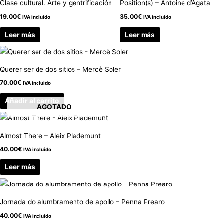
Clase cultural. Arte y gentrificación
Position(s) – Antoine d’Agata
19.00
€
35.00
€
IVA incluido
IVA incluido
Leer más
Leer más
Querer ser de dos sitios – Mercè Soler
70.00
€
IVA incluido
Añadir al carrito
AGOTADO
Almost There – Aleix Plademunt
40.00
€
IVA incluido
Leer más
Jornada do alumbramento de apollo – Penna Prearo
40.00
€
IVA incluido