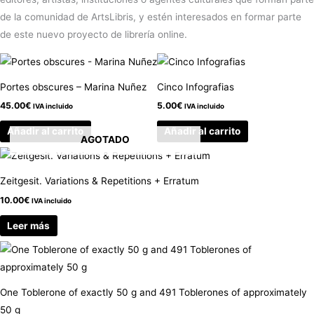
de la comunidad de ArtsLibris, y estén interesados en formar parte
de este nuevo proyecto de librería online.
Portes obscures – Marina Nuñez
Cinco Infografias
45.00
€
5.00
€
IVA incluido
IVA incluido
Añadir al carrito
Añadir al carrito
AGOTADO
Zeitgesit. Variations & Repetitions + Erratum
10.00
€
IVA incluido
Leer más
One Toblerone of exactly 50 g and 491 Toblerones of approximately
50 g