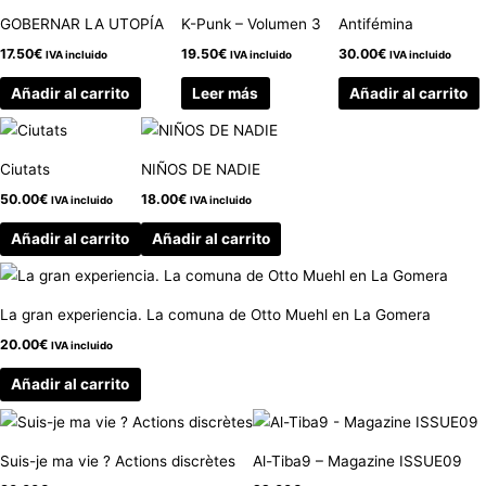
GOBERNAR LA UTOPÍA
K-Punk – Volumen 3
Antifémina
17.50
€
19.50
€
30.00
€
IVA incluido
IVA incluido
IVA incluido
Añadir al carrito
Leer más
Añadir al carrito
Ciutats
NIÑOS DE NADIE
50.00
€
18.00
€
IVA incluido
IVA incluido
Añadir al carrito
Añadir al carrito
La gran experiencia. La comuna de Otto Muehl en La Gomera
20.00
€
IVA incluido
Añadir al carrito
Suis-je ma vie ? Actions discrètes
Al-Tiba9 – Magazine ISSUE09