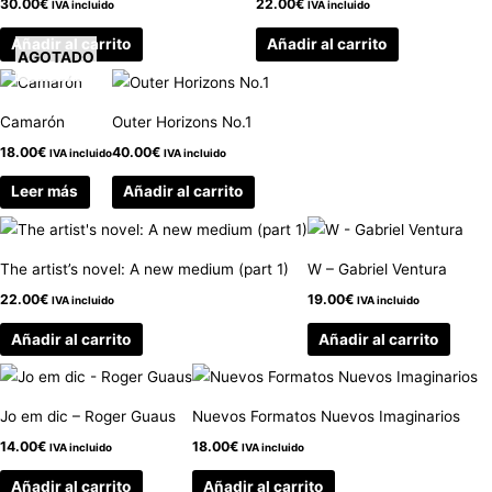
30.00
€
22.00
€
IVA incluido
IVA incluido
Añadir al carrito
Añadir al carrito
AGOTADO
Camarón
Outer Horizons No.1
18.00
€
40.00
€
IVA incluido
IVA incluido
Leer más
Añadir al carrito
The artist’s novel: A new medium (part 1)
W – Gabriel Ventura
22.00
€
19.00
€
IVA incluido
IVA incluido
Añadir al carrito
Añadir al carrito
Jo em dic – Roger Guaus
Nuevos Formatos Nuevos Imaginarios
14.00
€
18.00
€
IVA incluido
IVA incluido
Añadir al carrito
Añadir al carrito