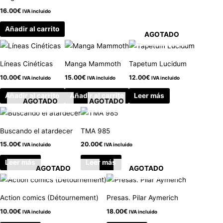
16.00
€
IVA incluido
Añadir al carrito
AGOTADO
Líneas Cinéticas
Manga Mammoth
Tapetum Lucidum
10.00
€
15.00
€
12.00
€
IVA incluido
IVA incluido
IVA incluido
Añadir al carrito
Añadir al carrito
Leer más
AGOTADO
AGOTADO
Buscando el atardecer
TMA 985
15.00
€
20.00
€
IVA incluido
IVA incluido
Leer más
Leer más
AGOTADO
AGOTADO
Action comics (Détournement)
Presas. Pilar Aymerich
10.00
€
18.00
€
IVA incluido
IVA incluido