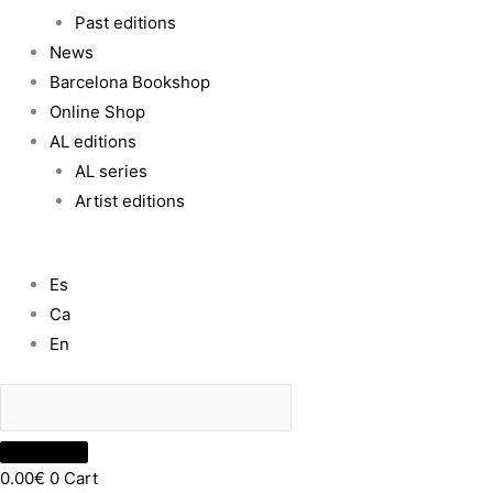
Past editions
News
Barcelona Bookshop
Online Shop
AL editions
AL series
Artist editions
Es
Ca
En
0.00
€
0
Cart