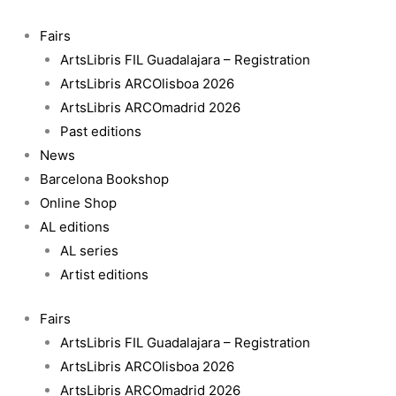
Skip
El
to
caballo
Fairs
content
de
ArtsLibris FIL Guadalajara – Registration
dos
ArtsLibris ARCOlisboa 2026
cabezas.
ArtsLibris ARCOmadrid 2026
Representación
Past editions
en
News
diez
Barcelona Bookshop
actos.
Online Shop
quantity
AL editions
AL series
Artist editions
Fairs
ArtsLibris FIL Guadalajara – Registration
ArtsLibris ARCOlisboa 2026
ArtsLibris ARCOmadrid 2026