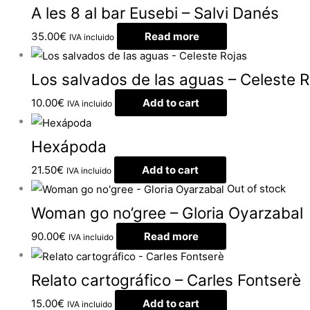
A les 8 al bar Eusebi – Salvi Danés
35.00
€
Read more
IVA incluido
Los salvados de las aguas – Celeste R
10.00
€
Add to cart
IVA incluido
Hexápoda
21.50
€
Add to cart
IVA incluido
Out of stock
Woman go no’gree – Gloria Oyarzabal
90.00
€
Read more
IVA incluido
Relato cartográfico – Carles Fontserè
15.00
€
Add to cart
IVA incluido