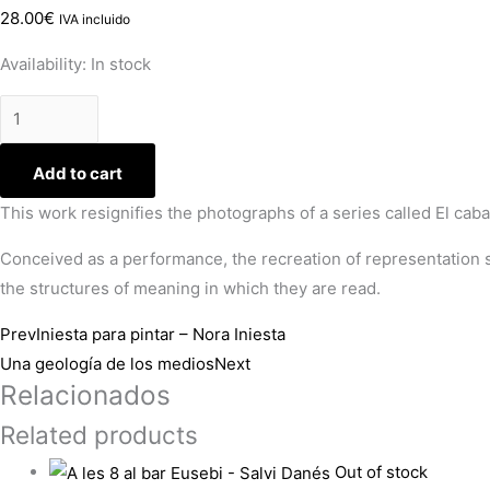
28.00
€
IVA incluido
Availability:
In stock
Add to cart
This work resignifies the photographs of a series called
El cab
Conceived as a performance, the recreation of representation 
the structures of meaning in which they are read.
Prev
Iniesta para pintar – Nora Iniesta
Una geología de los medios
Next
Relacionados
Related products
Out of stock