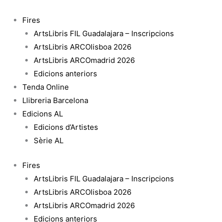
Vés
quantitat
al
de
Fires
contingut
Líneas
ArtsLibris FIL Guadalajara – Inscripcions
en
ArtsLibris ARCOlisboa 2026
el
ArtsLibris ARCOmadrid 2026
espejo
Edicions anteriors
Tenda Online
Llibreria Barcelona
Edicions AL
Edicions d’Artistes
Sèrie AL
Fires
ArtsLibris FIL Guadalajara – Inscripcions
ArtsLibris ARCOlisboa 2026
ArtsLibris ARCOmadrid 2026
Edicions anteriors