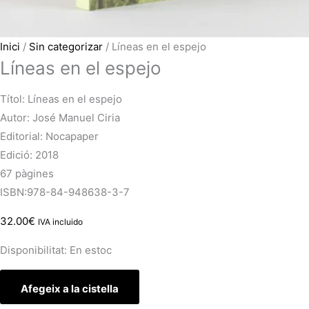
Inici
/
Sin categorizar
/ Líneas en el espejo
Líneas en el espejo
Títol: Líneas en el espejo
Autor: José Manuel Ciria
Editorial: Nocapaper
Edició: 2018
67 pàgines
ISBN:978-84-948638-3-7
32.00
€
IVA incluido
Disponibilitat:
En estoc
Afegeix a la cistella