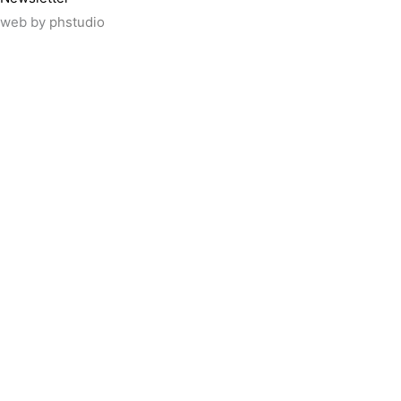
web by
phstudio
Suscríbete al newsletter ArtsLibris
SUSCRIBIR
ArtsLibris in English
will be available shortly
Els continguts de ArtsLibris en català 
Utilizamos cookies propias y de tercer
uso de todas las cookies pulsando el 
rechazar su uso.
ACEPTAR