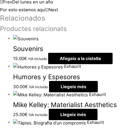
Prev
Del lunes en un año
Por esto estamos aquí
Next
Relacionados
Productes relacionats
Souvenirs
15.00
€
Afegeix a la cistella
IVA incluido
Exhaurit
Humores y Espesores
30.00
€
Llegeix més
IVA incluido
Exhaurit
Mike Kelley: Materialist Aesthetics
25.00
€
Llegeix més
IVA incluido
Exhaurit