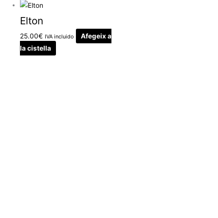
Elton
25.00
€
Afegeix a
IVA incluido
la cistella