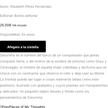
Autor: ​Elisabeth Pérez Fernández
Editorial: Bonito editorial
25.00
€
IVA incluido
Disponibilitat:
En estoc
Afegeix a la cistella
Saturnina es el nombre del barco de un conquistador que jamas
conquistó tierra, y del motivo de la sordera de pintores como Goya y
Caravaggio, el nombre de aquella mujer cabizbaja y taciturna que se
choca con un caminante que observa el cielo y deja caer su libreta.
La tristeza puede dar lugar a cosas realmente bellas como este
poemario, ilustrado con grabados y cuyos poemas son transparentes
y delicados. Un pequeño objeto dorado y tímido como los
pensamientos de Saturnina
Prev
Pieces of My Thoughts