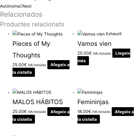
Autónoma
Next
Relacionados
Productes relacionats
Exhaurit
Pieces of My
Vamos vien
25.00
€
Llegeix
Thoughts
IVA incluido
més
25.00
€
Afegeix a
IVA incluido
la cistella
MALOS HÁBITOS
Femininjas
25.00
€
Afegeix a
18.00
€
Afegeix a
IVA incluido
IVA incluido
la cistella
la cistella