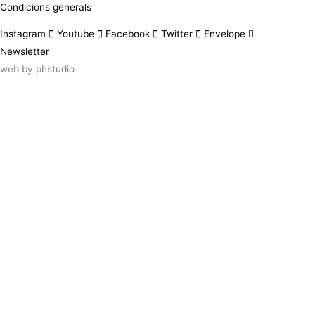
Condicions generals
Instagram
Youtube
Facebook
Twitter
Envelope
Newsletter
web by
phstudio
Suscríbete al newsletter ArtsLibris
SUSCRIBIR
ArtsLibris in English
will be available shortly
Els continguts de ArtsLibris en català
estaran disponibles en breu
Utilizamos cookies propias y de terceros