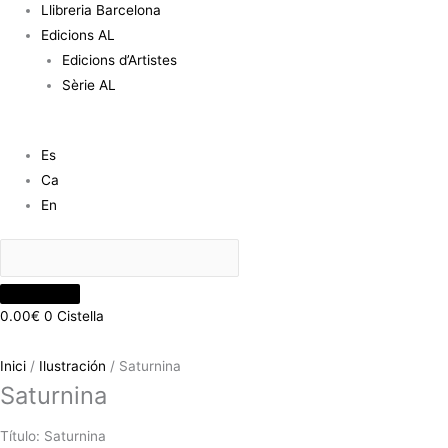
Llibreria Barcelona
Edicions AL
Edicions d’Artistes
Sèrie AL
Es
Ca
En
0.00
€
0
Cistella
Inici
/
Ilustración
/ Saturnina
Saturnina
Título: Saturnina