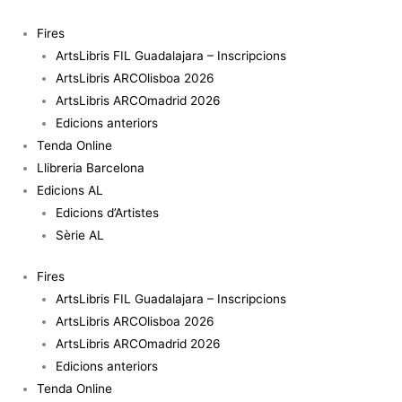
Vés
quantitat
al
de
Fires
contingut
Saturnina
ArtsLibris FIL Guadalajara – Inscripcions
ArtsLibris ARCOlisboa 2026
ArtsLibris ARCOmadrid 2026
Edicions anteriors
Tenda Online
Llibreria Barcelona
Edicions AL
Edicions d’Artistes
Sèrie AL
Fires
ArtsLibris FIL Guadalajara – Inscripcions
ArtsLibris ARCOlisboa 2026
ArtsLibris ARCOmadrid 2026
Edicions anteriors
Tenda Online