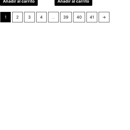
Añadir al carrito
Añadir al carrito
1
2
3
4
…
39
40
41
→