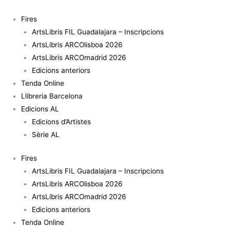
Vés
quantitat
al
de
Fires
contingut
Promenade
ArtsLibris FIL Guadalajara – Inscripcions
ArtsLibris ARCOlisboa 2026
ArtsLibris ARCOmadrid 2026
Edicions anteriors
Tenda Online
Llibreria Barcelona
Edicions AL
Edicions d’Artistes
Sèrie AL
Fires
ArtsLibris FIL Guadalajara – Inscripcions
ArtsLibris ARCOlisboa 2026
ArtsLibris ARCOmadrid 2026
Edicions anteriors
Tenda Online