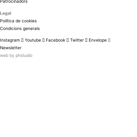
Patrocinadors
Legal
Política de cookies
Condicions generals
Instagram
Youtube
Facebook
Twitter
Envelope
Newsletter
web by
phstudio
Suscríbete al newsletter ArtsLibris
SUSCRIBIR
ArtsLibris in English
will be available shortly