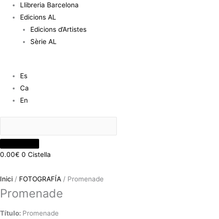
Llibreria Barcelona
Edicions AL
Edicions d’Artistes
Sèrie AL
Es
Ca
En
0.00
€
0
Cistella
Inici
/
FOTOGRAFÍA
/ Promenade
Promenade
Título:
Promenade