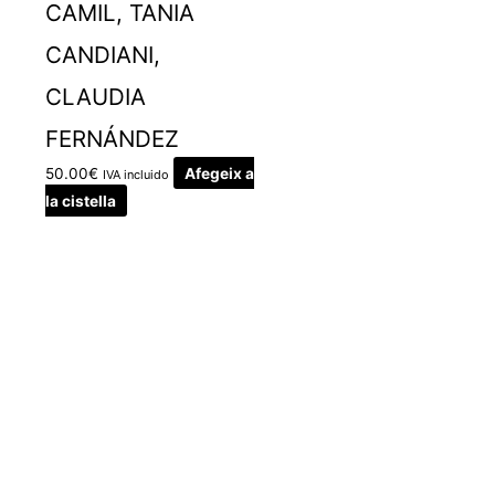
CAMIL, TANIA
CANDIANI,
CLAUDIA
FERNÁNDEZ
50.00
€
Afegeix a
IVA incluido
la cistella