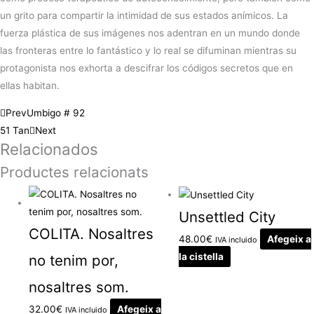
un grito para compartir la intimidad de sus estados anímicos. La
fuerza plástica de sus imágenes nos adentran en un mundo donde
las fronteras entre lo fantástico y lo real se difuminan mientras su
protagonista nos exhorta a descifrar los códigos secretos que en
ellas habitan.
Prev
Umbigo # 92
51 Tan
Next
Relacionados
Productes relacionats
Unsettled City
COLITA. Nosaltres
48.00
€
Afegeix a
IVA incluido
la cistella
no tenim por,
nosaltres som.
32.00
€
Afegeix a
IVA incluido