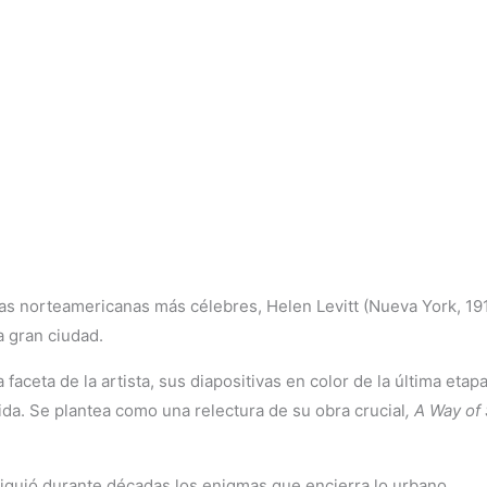
fas norteamericanas más célebres, Helen Levitt (Nueva York, 191
a gran ciudad.
faceta de la artista, sus diapositivas en color de la última eta
da. Se plantea como una relectura de su obra crucial
, A Way of
iguió durante décadas los enigmas que encierra lo urbano.