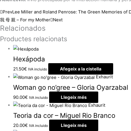
Prev
Lee Miller and Roland Penrose: The Green Memories of 
我 母 親 – For my Mother
Next
Relacionados
Productes relacionats
Hexápoda
21.50
€
Afegeix a la cistella
IVA incluido
Exhaurit
Woman go no’gree – Gloria Oyarzabal
90.00
€
Llegeix més
IVA incluido
Exhaurit
Teoria da cor – Miguel Rio Branco
20.00
€
Llegeix més
IVA incluido