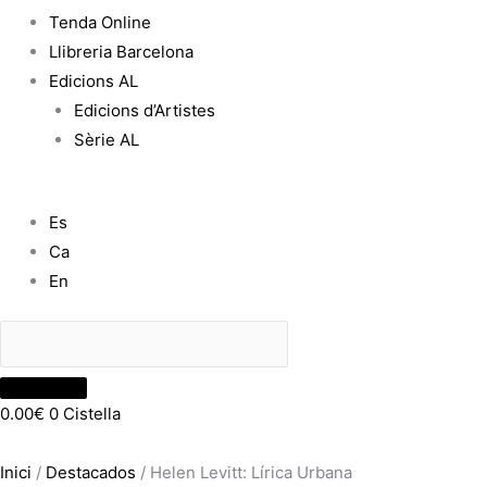
Tenda Online
Llibreria Barcelona
Edicions AL
Edicions d’Artistes
Sèrie AL
Es
Ca
En
0.00
€
0
Cistella
Inici
/
Destacados
/ Helen Levitt: Lírica Urbana