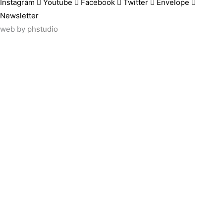
Instagram
Youtube
Facebook
Twitter
Envelope
Newsletter
web by
phstudio
Suscríbete al newsletter ArtsLibris
SUSCRIBIR
ArtsLibris in English
will be available shortly
Els continguts de ArtsLibris en català 
Utilizamos cookies propias y de tercer
uso de todas las cookies pulsando el 