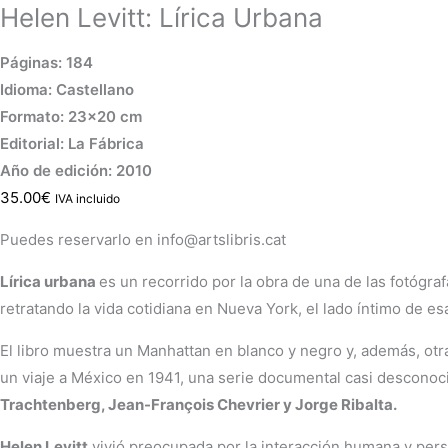
Helen Levitt: Lírica Urbana
Páginas: 184
Idioma: Castellano
Formato: 23×20 cm
Editorial: La Fábrica
Año de edición: 2010
35.00
€
IVA incluido
Puedes reservarlo en info@artslibris.cat
Lírica urbana
es un recorrido por la obra de una de las fotógra
retratando la vida cotidiana en Nueva York, el lado íntimo de es
El libro muestra un Manhattan en blanco y negro y, además, otra 
un viaje a México en 1941, una serie documental casi desconoci
Trachtenberg, Jean-François Chevrier y Jorge Ribalta.
Helen Levitt
vivió preocupada por la interacción humana y pers