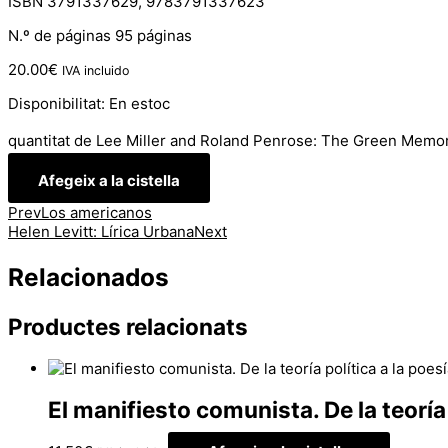
ISBN 3791337629, 9783791337623
N.º de páginas 95 páginas
20.00
€
IVA incluido
Disponibilitat:
En estoc
quantitat de Lee Miller and Roland Penrose: The Green Memor
Afegeix a la cistella
Prev
Los americanos
Helen Levitt: Lírica Urbana
Next
Relacionados
Productes relacionats
El manifiesto comunista. De la teoría