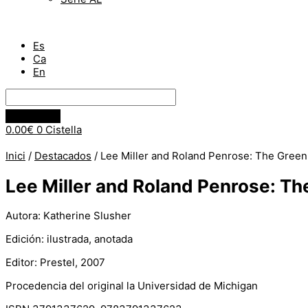
Es
Ca
En
0.00
€
0
Cistella
Inici
/
Destacados
/ Lee Miller and Roland Penrose: The Gree
Lee Miller and Roland Penrose: T
Autora: Katherine Slusher
Edición: ilustrada, anotada
Editor: Prestel, 2007
Procedencia del original la Universidad de Michigan