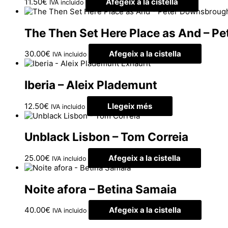
11.50
€
Afegeix a la cistella
IVA incluido
The Then Set Here Place as And – P
30.00
€
Afegeix a la cistella
IVA incluido
Exhaurit
Iberia – Aleix Plademunt
12.50
€
Llegeix més
IVA incluido
Unblack Lisbon – Tom Correia
25.00
€
Afegeix a la cistella
IVA incluido
Noite afora – Betina Samaia
40.00
€
Afegeix a la cistella
IVA incluido