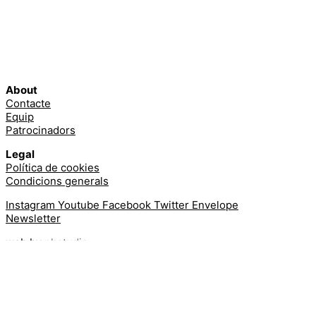
About
Contacte
Equip
Patrocinadors
Legal
Política de cookies
Condicions generals
Instagram
Youtube
Facebook
Twitter
Envelope
Newsletter
web by
phstudio
Suscríbete al newsletter ArtsLibris