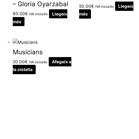
– Gloria Oyarzabal
50.00
€
Llegeix
IVA incluido
90.00
€
Llegeix
més
IVA incluido
més
Musicians
20.00
€
Afegeix a
IVA incluido
la cistella