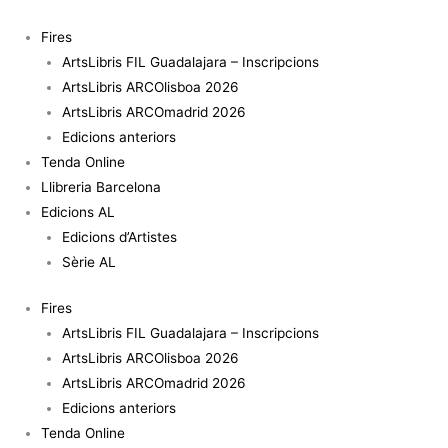
Vés
quantitat
al
de
Fires
contingut
12
ArtsLibris FIL Guadalajara – Inscripcions
PRINTS
ArtsLibris ARCOlisboa 2026
MARCEL
ArtsLibris ARCOmadrid 2026
GIRÓ
Edicions anteriors
#3
Tenda Online
Llibreria Barcelona
Edicions AL
Edicions d’Artistes
Sèrie AL
Fires
ArtsLibris FIL Guadalajara – Inscripcions
ArtsLibris ARCOlisboa 2026
ArtsLibris ARCOmadrid 2026
Edicions anteriors
Tenda Online