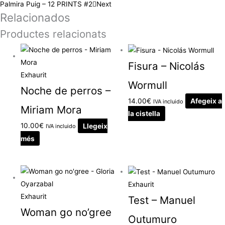
Palmira Puig – 12 PRINTS #2
Next
Relacionados
Productes relacionats
Fisura – Nicolás
Exhaurit
Wormull
Noche de perros –
14.00
€
Afegeix a
IVA incluido
Miriam Mora
la cistella
10.00
€
Llegeix
IVA incluido
més
Exhaurit
Exhaurit
Test – Manuel
Woman go no’gree
Outumuro