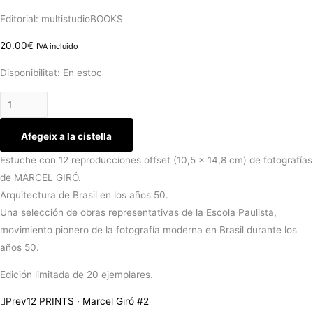
Editorial: multistudioBOOKS
20.00
€
IVA incluido
Disponibilitat:
En estoc
Afegeix a la cistella
Estuche con 12 reproducciones offset (10,5 × 14,8 cm) de fotografías
de MARCEL GIRÓ.
Arquitectura de Brasil en los años 50.
Una selección de obras representativas de la Escola Paulista,
movimiento pionero de la fotografía moderna en Brasil durante los
años 50.
Edición limitada de 20 ejemplares.
Prev
12 PRINTS · Marcel Giró #2