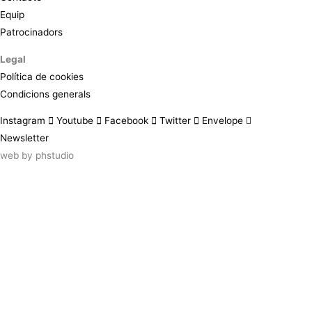
Equip
Patrocinadors
Legal
Política de cookies
Condicions generals
Instagram
Youtube
Facebook
Twitter
Envelope
Newsletter
web by
phstudio
Suscríbete al newsletter ArtsLibris
SUSCRIBIR
ArtsLibris in English