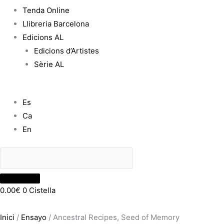
Tenda Online
Llibreria Barcelona
Edicions AL
Edicions d’Artistes
Sèrie AL
Es
Ca
En
0.00
€
0
Cistella
Inici
/
Ensayo
/ Ancestral Recipes, Seed of Memory