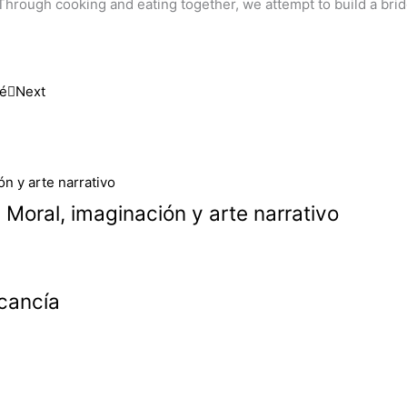
s. Through cooking and eating together, we attempt to build a br
té
Next
 Moral, imaginación y arte narrativo
rcancía