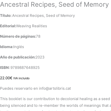
Ancestral Recipes, Seed of Memory
Título:
Ancestral Recipes, Seed of Memory
Editorial:
Weaving Realities
Número de páginas:
78
Idioma:
Inglés
Año de publicación:
2023
ISBN:
9789887648925
22.00
€
IVA incluido
Puedes reservarlo en info@artslibris.cat
This booklet is our contribution to decolonial healing as a see
being silenced and to re-member the worlds of meanings that a