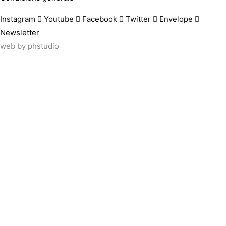
Instagram
Youtube
Facebook
Twitter
Envelope
Newsletter
web by
phstudio
Suscríbete al newsletter ArtsLibris
SUSCRIBIR
ArtsLibris in English
will be available shortly
Els continguts de ArtsLibris en català 
Utilizamos cookies propias y de tercer