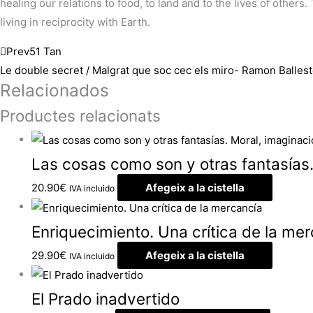
healing our relations to food, to land and to the lives of other
living in reciprocity with Earth.
Prev
51 Tan
Le double secret / Malgrat que soc cec els miro- Ramon Balles
Relacionados
Productes relacionats
Las cosas como son y otras fantasías.
20.90
€
Afegeix a la cistella
IVA incluido
Enriquecimiento. Una crítica de la me
29.90
€
Afegeix a la cistella
IVA incluido
El Prado inadvertido