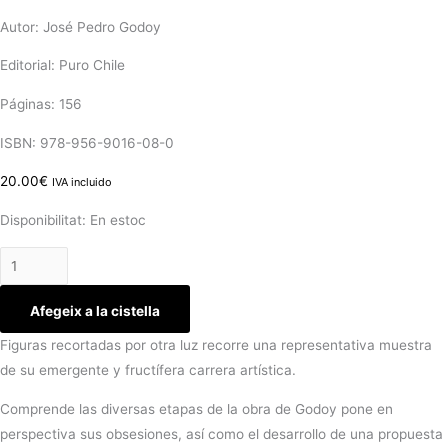
Autor: José Pedro Godoy
Editorial: Puro Chile
Páginas: 156
ISBN: 978-956-9016-08-0
20.00
€
IVA incluido
Disponibilitat:
En estoc
Afegeix a la cistella
Figuras recortadas por otra luz recorre una representativa muestra
de su emergente y fructífera carrera artística.
Comprende las diversas etapas de la obra de Godoy pone en
perspectiva sus obsesiones, así como el desarrollo de una propuesta