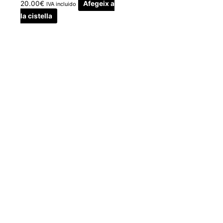
20.00
€
Afegeix a
IVA incluido
la cistella