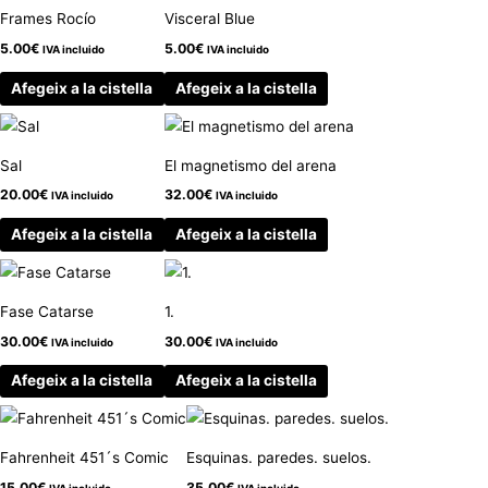
Frames Rocío
Visceral Blue
5.00
€
5.00
€
IVA incluido
IVA incluido
Afegeix a la cistella
Afegeix a la cistella
Sal
El magnetismo del arena
20.00
€
32.00
€
IVA incluido
IVA incluido
Afegeix a la cistella
Afegeix a la cistella
Fase Catarse
1.
30.00
€
30.00
€
IVA incluido
IVA incluido
Afegeix a la cistella
Afegeix a la cistella
Fahrenheit 451´s Comic
Esquinas. paredes. suelos.
15.00
€
35.00
€
IVA incluido
IVA incluido