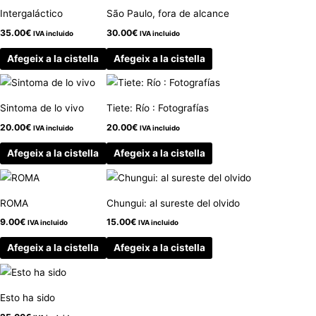
Intergaláctico
São Paulo, fora de alcance
35.00
€
30.00
€
IVA incluido
IVA incluido
Afegeix a la cistella
Afegeix a la cistella
Sintoma de lo vivo
Tiete: Río : Fotografías
20.00
€
20.00
€
IVA incluido
IVA incluido
Afegeix a la cistella
Afegeix a la cistella
ROMA
Chungui: al sureste del olvido
9.00
€
15.00
€
IVA incluido
IVA incluido
Afegeix a la cistella
Afegeix a la cistella
Esto ha sido