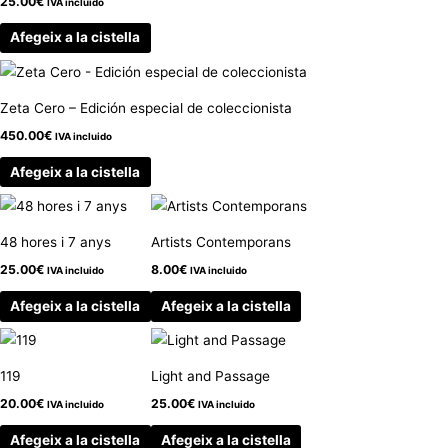
25.00
€
IVA incluido
Afegeix a la cistella
Zeta Cero – Edición especial de coleccionista
450.00
€
IVA incluido
Afegeix a la cistella
48 hores i 7 anys
Artists Contemporans
25.00
€
8.00
€
IVA incluido
IVA incluido
Afegeix a la cistella
Afegeix a la cistella
119
Light and Passage
20.00
€
25.00
€
IVA incluido
IVA incluido
Afegeix a la cistella
Afegeix a la cistella