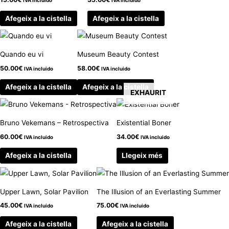
Afegeix a la cistella
Afegeix a la cistella
Quando eu vi
Museum Beauty Contest
50.00
€
58.00
€
IVA incluido
IVA incluido
Afegeix a la cistella
Afegeix a la cistella
EXHAURIT
Bruno Vekemans – Retrospectiva
Existential Boner
60.00
€
34.00
€
IVA incluido
IVA incluido
Afegeix a la cistella
Llegeix més
Upper Lawn, Solar Pavilion
The Illusion of an Everlasting Summer
45.00
€
75.00
€
IVA incluido
IVA incluido
Afegeix a la cistella
Afegeix a la cistella