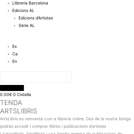
Llibreria Barcelona
Edicions AL
Edicions d’Artistes
Sèrie AL
Es
Ca
En
0.00
€
0
Cistella
TENDA
ARTSLIBRIS
ArtsLibris es reinventa com a llibreria online. Des de la nostra botiga
podràs accedir i comprar llibres i publicacions d’artistes
i autoeditats, fotollibres i una àmplia gamma de publicacions de