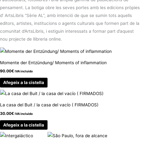
pensament. La botiga obre les seves portes amb les edicions pròpies
d’ ArtsLibris “Sèrie AL”, amb intenció de que se sumin tots aquells
editors, artistes, institucions o agents culturals que formen part de la
comunitat d’ArtsLibris, i estiguin interessats a formar part d’aquest
nou projecte de llibreria online.
Momente der Entzündung/ Moments of inflammation
90.00
€
IVA incluido
Afegeix a la cistella
La casa del Buit / la casa del vacío ( FIRMADOS)
30.00
€
IVA incluido
Afegeix a la cistella