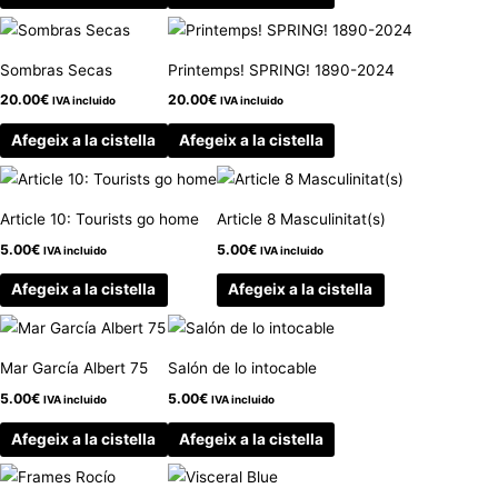
Sombras Secas
Printemps! SPRING! 1890-2024
20.00
€
20.00
€
IVA incluido
IVA incluido
Afegeix a la cistella
Afegeix a la cistella
Article 10: Tourists go home
Article 8 Masculinitat(s)
5.00
€
5.00
€
IVA incluido
IVA incluido
Afegeix a la cistella
Afegeix a la cistella
Mar García Albert 75
Salón de lo intocable
5.00
€
5.00
€
IVA incluido
IVA incluido
Afegeix a la cistella
Afegeix a la cistella