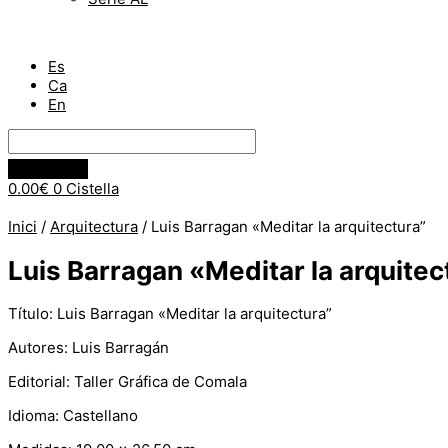
Es
Ca
En
0.00
€
0
Cistella
Inici
/
Arquitectura
/ Luis Barragan «Meditar la arquitectura”
Luis Barragan «Meditar la arquitec
Título: Luis Barragan «Meditar la arquitectura”
Autores: Luis Barragán
Editorial: Taller Gráfica de Comala
Idioma: Castellano