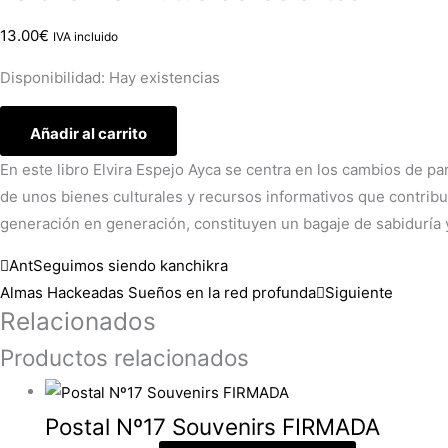
13.00
€
IVA incluido
Disponibilidad:
Hay existencias
Añadir al carrito
En este libro Elvira Espejo Ayca se centra en los cambios de p
de unos bienes culturales y recursos informativos que contrib
generación en generación, constituyen un bagaje de sabiduría y
Ant
Seguimos siendo kanchikra
Almas Hackeadas Sueños en la red profunda
Siguiente
Relacionados
Productos relacionados
Postal Nº17 Souvenirs FIRMADA