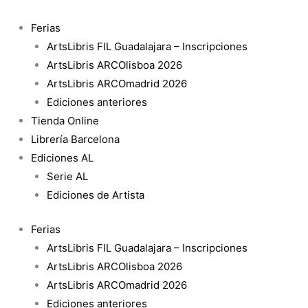
Ir
La
al
crianza
Ferias
contenido
mutua
ArtsLibris FIL Guadalajara – Inscripciones
de
ArtsLibris ARCOlisboa 2026
las
ArtsLibris ARCOmadrid 2026
artes
Ediciones anteriores
cantidad
Tienda Online
Librería Barcelona
Ediciones AL
Serie AL
Ediciones de Artista
Ferias
ArtsLibris FIL Guadalajara – Inscripciones
ArtsLibris ARCOlisboa 2026
ArtsLibris ARCOmadrid 2026
Ediciones anteriores