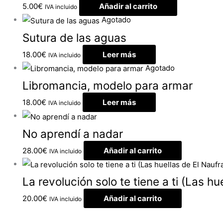
5.00
€
Añadir al carrito
IVA incluido
Agotado
Sutura de las aguas
18.00
€
Leer más
IVA incluido
Agotado
Libromancia, modelo para armar
18.00
€
Leer más
IVA incluido
No aprendí a nadar
28.00
€
Añadir al carrito
IVA incluido
La revolución solo te tiene a ti (Las hu
20.00
€
Añadir al carrito
IVA incluido