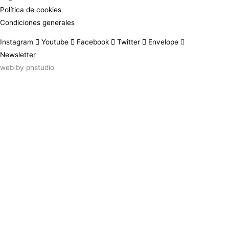
Política de cookies
Condiciones generales
Instagram
Youtube
Facebook
Twitter
Envelope
Newsletter
web by
phstudio
Suscríbete al newsletter ArtsLibris
SUSCRIBIR
ArtsLibris in English
will be available shortly
Els continguts de ArtsLibris en català
estaran disponibles en breu