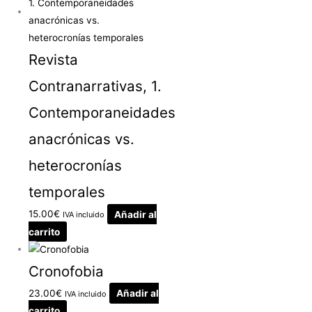
Revista
Contranarrativas, 1.
Contemporaneidades
anacrónicas vs.
heterocronías
temporales
15.00
€
Añadir al
IVA incluido
carrito
Cronofobia
23.00
€
Añadir al
IVA incluido
carrito