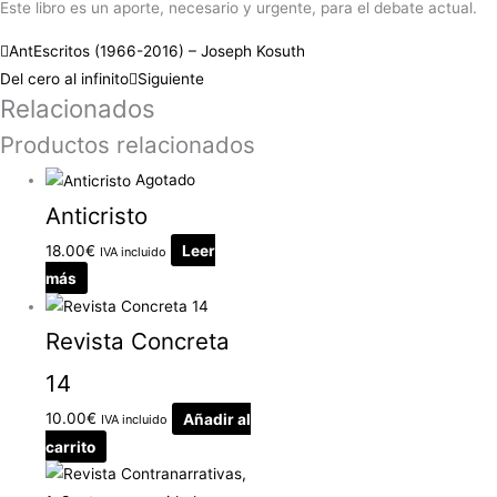
Este libro es un aporte, necesario y urgente, para el debate actual.
Ant
Escritos (1966-2016) – Joseph Kosuth
Del cero al infinito
Siguiente
Relacionados
Productos relacionados
Agotado
Anticristo
18.00
€
Leer
IVA incluido
más
Revista Concreta
14
10.00
€
Añadir al
IVA incluido
carrito