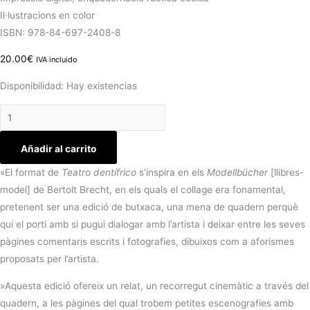
Il·lustracions en color
ISBN: 978-84-697-2408-8
20.00
€
IVA incluido
Disponibilidad:
Hay existencias
Añadir al carrito
«El format de
Teatro dentífrico
s’inspira en els
Modellbücher
[llibres-
model] de Bertolt Brecht, en els quals el collage era fonamental,
pretenent ser una edició de butxaca, una mena de quadern perquè
qui el porti amb si pugui dialogar amb l’artista i deixar entre les seves
pàgines comentaris escrits i fotografies, dibuixos com a aforismes
proposats per l’artista.
»Aquesta edició ofereix un relat, un recorregut cinemàtic a través del
quadern, a les pàgines del qual trobem petites escenografies amb