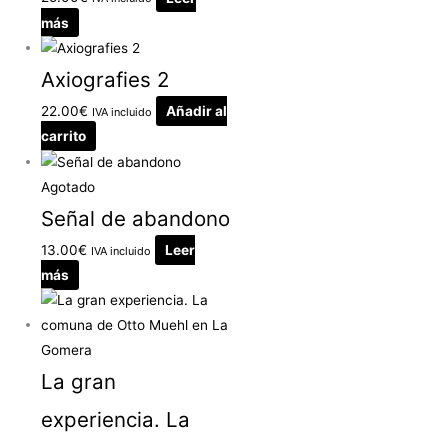
más
Axiografies 2
22.00
€
Añadir al
IVA incluido
carrito
Agotado
Señal de abandono
13.00
€
Leer
IVA incluido
más
La gran
experiencia. La