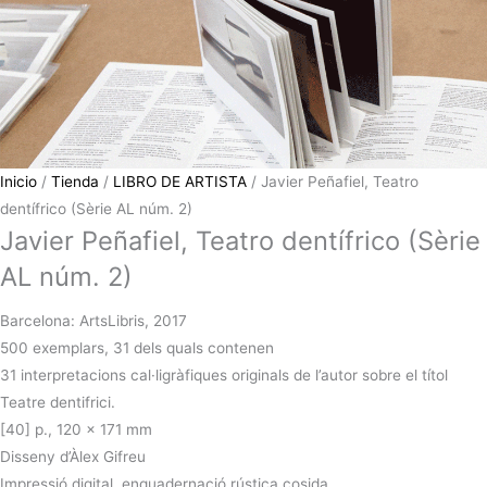
Inicio
/
Tienda
/
LIBRO DE ARTISTA
/ Javier Peñafiel, Teatro
dentífrico (Sèrie AL núm. 2)
Javier Peñafiel, Teatro dentífrico (Sèrie
AL núm. 2)
Barcelona: ArtsLibris, 2017
500 exemplars, 31 dels quals contenen
31 interpretacions cal·ligràfiques originals de l’autor sobre el títol
Teatre dentifrici.
[40] p., 120 x 171 mm
Disseny d’Àlex Gifreu
Impressió digital, enquadernació rústica cosida