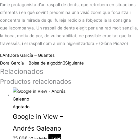
l’únic protagonista d’un raspall de dents, que retrobem en situacions
diferents i en què sovint predomina una visió zoom que focalitza i
concentra la mirada de qui fulleja l’edició a l’objecte ia la consigna
que l’acompanya. Un raspall de dents elegit per una raó molt senzilla,
la boca, motiu de por, de vulnerabilitat, de possible crueltat que la
travessés, i el raspall com a eina higienitzadora.» (Glòria Picazo)
Ant
Dora García – Guantes
Dora García – Bolsa de algodón
Siguiente
Relacionados
Productos relacionados
Agotado
Google in View –
Andrés Galeano
25.00
€
Leer
IVA incluido