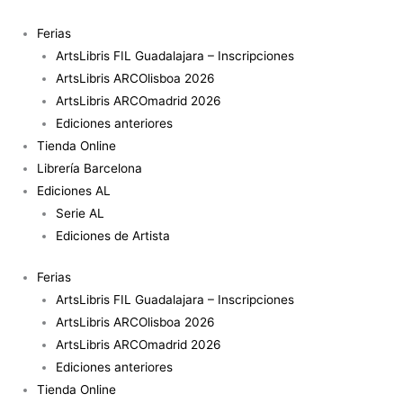
Ir
Javier
al
Peñafiel,
Ferias
contenido
Teatro
ArtsLibris FIL Guadalajara – Inscripciones
dentífrico
ArtsLibris ARCOlisboa 2026
(Sèrie
ArtsLibris ARCOmadrid 2026
AL
Ediciones anteriores
núm.
Tienda Online
2)
Librería Barcelona
cantidad
Ediciones AL
Serie AL
Ediciones de Artista
Ferias
ArtsLibris FIL Guadalajara – Inscripciones
ArtsLibris ARCOlisboa 2026
ArtsLibris ARCOmadrid 2026
Ediciones anteriores
Tienda Online