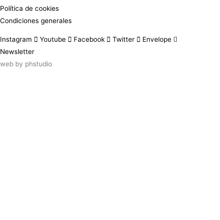
Política de cookies
Condiciones generales
Instagram
Youtube
Facebook
Twitter
Envelope
Newsletter
web by
phstudio
Suscríbete al newsletter ArtsLibris
SUSCRIBIR
ArtsLibris in English
will be available shortly
Els continguts de ArtsLibris en català
estaran disponibles en breu