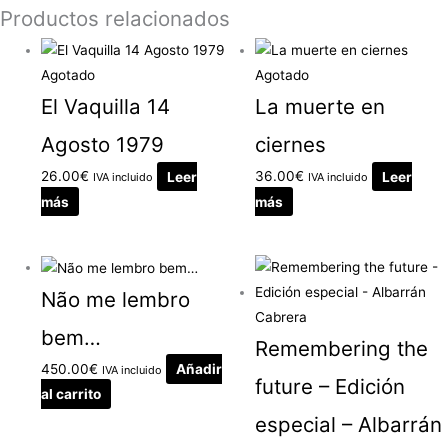
Productos relacionados
Agotado
Agotado
El Vaquilla 14
La muerte en
Agosto 1979
ciernes
26.00
€
Leer
36.00
€
Leer
IVA incluido
IVA incluido
más
más
Não me lembro
bem…
Remembering the
450.00
€
Añadir
IVA incluido
future – Edición
al carrito
especial – Albarrán