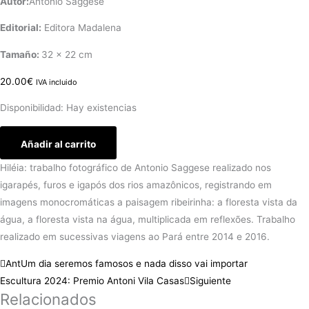
Autor:
Antonio Saggese
Editorial:
‎ Editora Madalena
Tamaño:
32 x 22 cm
20.00
€
IVA incluido
Disponibilidad:
Hay existencias
Añadir al carrito
Hiléia: trabalho fotográfico de Antonio Saggese realizado nos
igarapés, furos e igapós dos rios amazônicos, registrando em
imagens monocromáticas a paisagem ribeirinha: a floresta vista da
água, a floresta vista na água, multiplicada em reflexões. Trabalho
realizado em sucessivas viagens ao Pará entre 2014 e 2016.
Ant
Um dia seremos famosos e nada disso vai importar
Escultura 2024: Premio Antoni Vila Casas
Siguiente
Relacionados