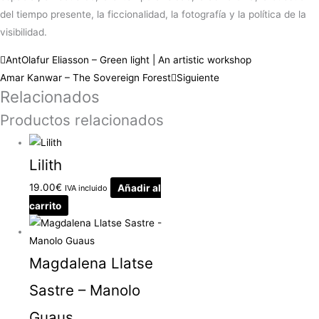
del tiempo presente, la ficcionalidad, la fotografía y la política de la
visibilidad.
Ant
Olafur Eliasson – Green light | An artistic workshop
Amar Kanwar – The Sovereign Forest
Siguiente
Relacionados
Productos relacionados
Lilith
19.00
€
Añadir al
IVA incluido
carrito
Magdalena Llatse
Sastre – Manolo
Guaus