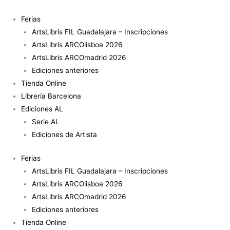
Ir
Mario
al
García
Ferias
contenido
Torres
ArtsLibris FIL Guadalajara – Inscripciones
–
ArtsLibris ARCOlisboa 2026
An
ArtsLibris ARCOmadrid 2026
Arrival
Ediciones anteriores
Tale
Tienda Online
cantidad
Librería Barcelona
Ediciones AL
Serie AL
Ediciones de Artista
Ferias
ArtsLibris FIL Guadalajara – Inscripciones
ArtsLibris ARCOlisboa 2026
ArtsLibris ARCOmadrid 2026
Ediciones anteriores
Tienda Online