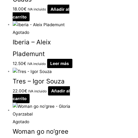
18.00
€
Añadir al
IVA incluido
carrito
Agotado
Iberia – Aleix
Plademunt
12.50
€
Leer más
IVA incluido
Tres – Igor Souza
22.00
€
Añadir al
IVA incluido
carrito
Agotado
Woman go no’gree